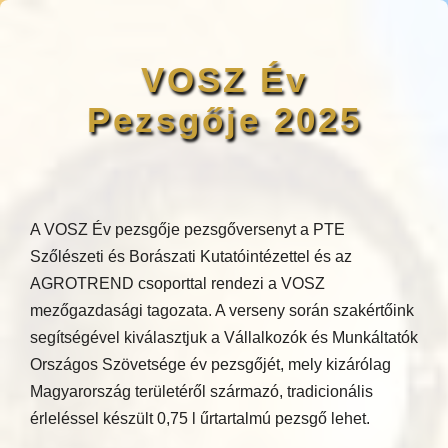
VOSZ Év
Pezsgője 2025
A VOSZ Év pezsgője pezsgőversenyt a PTE
Szőlészeti és Borászati Kutatóintézettel és az
AGROTREND csoporttal rendezi a VOSZ
mezőgazdasági tagozata. A verseny során szakértőink
segítségével kiválasztjuk a Vállalkozók és Munkáltatók
Országos Szövetsége év pezsgőjét, mely kizárólag
Magyarország területéről származó, tradicionális
érleléssel készült 0,75 l űrtartalmú pezsgő lehet.