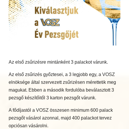
Az első zsűrizésre mintánként 3 palackot várunk.
Az első zsűrizés győztesei, a 3 legjobb egy, a VOSZ
elnöksége által szervezett zsűrizésen mérettetik meg
magukat. Ebben a második fordulóba beválasztott 3
pezsgő készítőitől 3 karton pezsgőt várunk.
A fődíjastól a VOSZ összesen minimum 600 palack
pezsgőt vásárol azonnal, majd 400 palackot tervez
opciósan vásárolni.