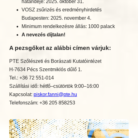
határideje: 2025. október 31.
VOSZ zsűrizés és eredményhirdetés
Budapesten: 2025. november 4.
Minimum rendelkezésre állás: 1000 palack
A nevezés díjtalan!
A pezsgőket az alábbi címen várjuk:
PTE Szőlészeti és Borászati Kutatóintézet
H-7634 Pécs Szentmiklós dűlő 1.
Tel.: +36 72 551-014
Szállítási idő: hétfő–csütörtök 9:00–16:00
Kapcsolat:
piskor.fanni@pte.hu
Telefonszám: +36 205 858253