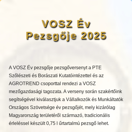
VOSZ Év
Pezsgője 2025
A VOSZ Év pezsgője pezsgőversenyt a PTE
Szőlészeti és Borászati Kutatóintézettel és az
AGROTREND csoporttal rendezi a VOSZ
mezőgazdasági tagozata. A verseny során szakértőink
segítségével kiválasztjuk a Vállalkozók és Munkáltatók
Országos Szövetsége év pezsgőjét, mely kizárólag
Magyarország területéről származó, tradicionális
érleléssel készült 0,75 l űrtartalmú pezsgő lehet.