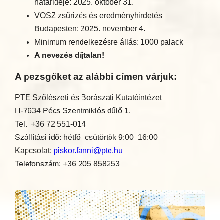
határideje: 2025. október 31.
VOSZ zsűrizés és eredményhirdetés
Budapesten: 2025. november 4.
Minimum rendelkezésre állás: 1000 palack
A nevezés díjtalan!
A pezsgőket az alábbi címen várjuk:
PTE Szőlészeti és Borászati Kutatóintézet
H-7634 Pécs Szentmiklós dűlő 1.
Tel.: +36 72 551-014
Szállítási idő: hétfő–csütörtök 9:00–16:00
Kapcsolat:
piskor.fanni@pte.hu
Telefonszám: +36 205 858253