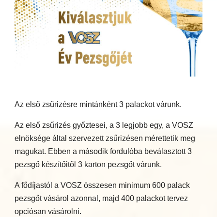
Az első zsűrizésre mintánként 3 palackot várunk.
Az első zsűrizés győztesei, a 3 legjobb egy, a VOSZ
elnöksége által szervezett zsűrizésen mérettetik meg
magukat. Ebben a második fordulóba beválasztott 3
pezsgő készítőitől 3 karton pezsgőt várunk.
A fődíjastól a VOSZ összesen minimum 600 palack
pezsgőt vásárol azonnal, majd 400 palackot tervez
opciósan vásárolni.