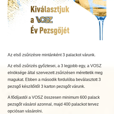
Az első zsűrizésre mintánként 3 palackot várunk.
Az első zsűrizés győztesei, a 3 legjobb egy, a VOSZ
elnöksége által szervezett zsűrizésen mérettetik meg
magukat. Ebben a második fordulóba beválasztott 3
pezsgő készítőitől 3 karton pezsgőt várunk.
A fődíjastól a VOSZ összesen minimum 600 palack
pezsgőt vásárol azonnal, majd 400 palackot tervez
opciósan vásárolni.