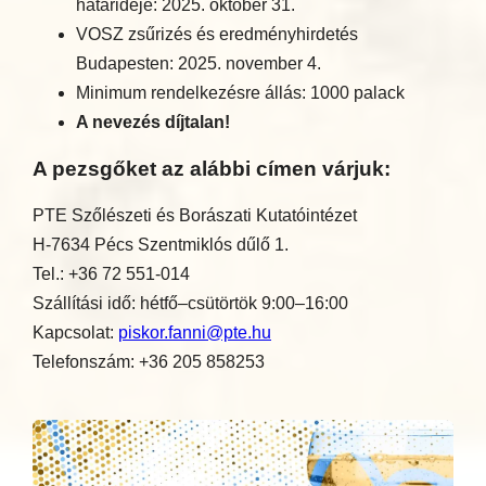
határideje: 2025. október 31.
VOSZ zsűrizés és eredményhirdetés
Budapesten: 2025. november 4.
Minimum rendelkezésre állás: 1000 palack
A nevezés díjtalan!
A pezsgőket az alábbi címen várjuk:
PTE Szőlészeti és Borászati Kutatóintézet
H-7634 Pécs Szentmiklós dűlő 1.
Tel.: +36 72 551-014
Szállítási idő: hétfő–csütörtök 9:00–16:00
Kapcsolat:
piskor.fanni@pte.hu
Telefonszám: +36 205 858253