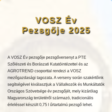
VOSZ Év
Pezsgője 2025
A VOSZ Év pezsgője pezsgőversenyt a PTE
Szőlészeti és Borászati Kutatóintézettel és az
AGROTREND csoporttal rendezi a VOSZ
mezőgazdasági tagozata. A verseny során szakértőink
segítségével kiválasztjuk a Vállalkozók és Munkáltatók
Országos Szövetsége év pezsgőjét, mely kizárólag
Magyarország területéről származó, tradicionális
érleléssel készült 0,75 l űrtartalmú pezsgő lehet.