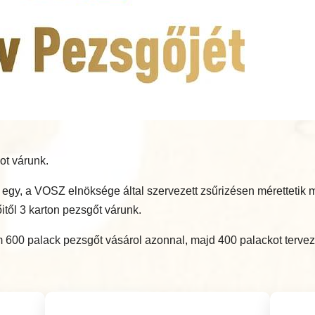
ot várunk.
bb egy, a VOSZ elnöksége által szervezett zsűrizésen méretteti
itől 3 karton pezsgőt várunk.
600 palack pezsgőt vásárol azonnal, majd 400 palackot tervez