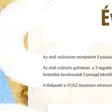
Az első zsűrizésre mintánként 3 palack
Az első zsűrizés győztesei, a 3 legjo
fordulóba beválasztott 3 pezsgő készítő
A fődíjastól a VOSZ összesen minimum 