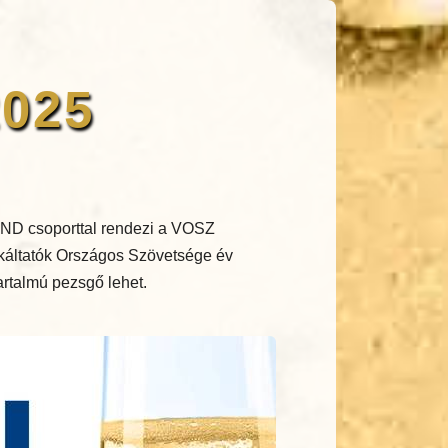
2025
ND csoporttal rendezi a VOSZ
nkáltatók Országos Szövetsége év
tartalmú pezsgő lehet.