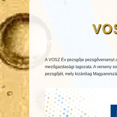
VOS
A VOSZ Év pezsgője pezsgőversenyt a
mezőgazdasági tagozata. A verseny sor
pezsgőjét, mely kizárólag Magyarország 