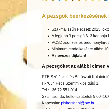
A pezsgők beérkezésének h
Szakmai zsűri Pécsett: 2025. okt
A legjobb 3 pezsgő 3–3 kartonja l
VOSZ zsűrizés és eredményhirde
Minimum rendelkezésre állás: 10
A nevezés díjtalan!
A pezsgőket az alábbi címen v
PTE Szőlészeti és Borászati Kutatóint
H-7634 Pécs Szentmiklós dűlő 1.
Tel.: +36 72 551-014
Szállítási idő: hétfő–csütörtök 9:00–16
Kapcsolat:
piskor.fanni@pte.hu