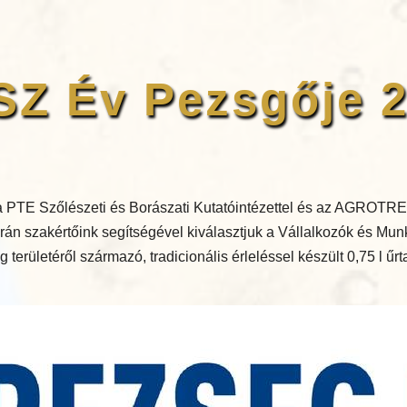
Z Év Pezsgője 
 PTE Szőlészeti és Borászati Kutatóintézettel és az AGROTRE
án szakértőink segítségével kiválasztjuk a Vállalkozók és Mu
területéről származó, tradicionális érleléssel készült 0,75 l űr