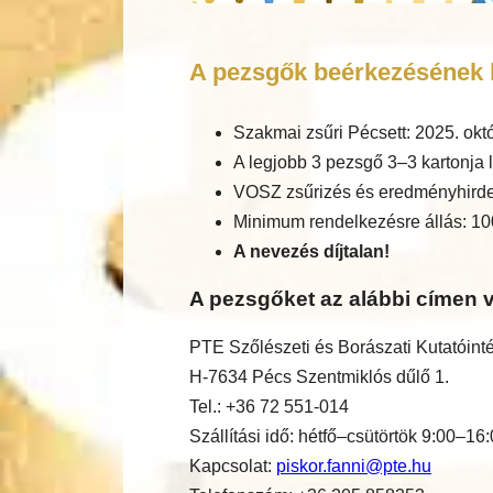
A pezsgők beérkezésének h
Szakmai zsűri Pécsett: 2025. okt
A legjobb 3 pezsgő 3–3 kartonja l
VOSZ zsűrizés és eredményhirde
Minimum rendelkezésre állás: 10
A nevezés díjtalan!
A pezsgőket az alábbi címen v
PTE Szőlészeti és Borászati Kutatóint
H-7634 Pécs Szentmiklós dűlő 1.
Tel.: +36 72 551-014
Szállítási idő: hétfő–csütörtök 9:00–16
Kapcsolat:
piskor.fanni@pte.hu