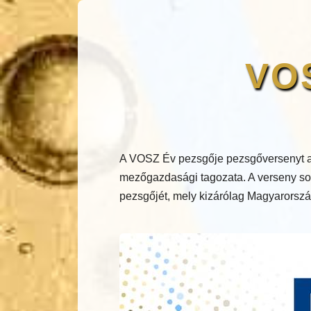
VOS
A VOSZ Év pezsgője pezsgőversenyt a
mezőgazdasági tagozata. A verseny sor
pezsgőjét, mely kizárólag Magyarország 