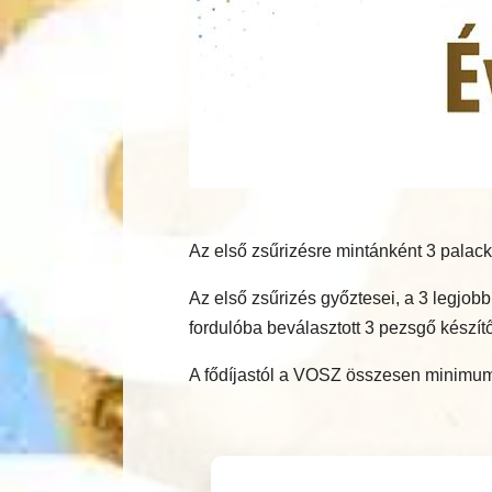
Az első zsűrizésre mintánként 3 palack
Az első zsűrizés győztesei, a 3 legjo
fordulóba beválasztott 3 pezsgő készítő
A fődíjastól a VOSZ összesen minimum 