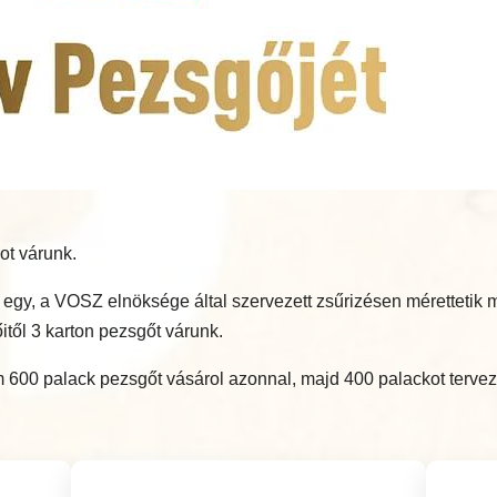
ot várunk.
bb egy, a VOSZ elnöksége által szervezett zsűrizésen méretteti
itől 3 karton pezsgőt várunk.
600 palack pezsgőt vásárol azonnal, majd 400 palackot tervez