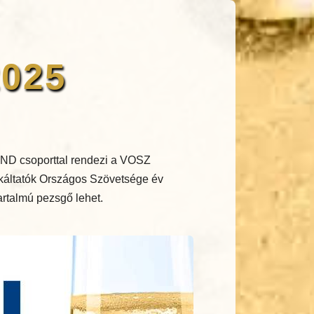
2025
ND csoporttal rendezi a VOSZ
nkáltatók Országos Szövetsége év
tartalmú pezsgő lehet.