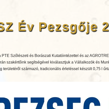
Z Év Pezsgője 
 PTE Szőlészeti és Borászati Kutatóintézettel és az AGROTRE
án szakértőink segítségével kiválasztjuk a Vállalkozók és Mu
területéről származó, tradicionális érleléssel készült 0,75 l űr