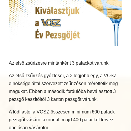
Az első zsűrizésre mintánként 3 palackot várunk.
Az első zsűrizés győztesei, a 3 legjobb egy, a VOSZ
elnöksége által szervezett zsűrizésen mérettetik meg
magukat. Ebben a második fordulóba beválasztott 3
pezsgő készítőitől 3 karton pezsgőt várunk.
A fődíjastól a VOSZ összesen minimum 600 palack
pezsgőt vásárol azonnal, majd 400 palackot tervez
opciósan vásárolni.