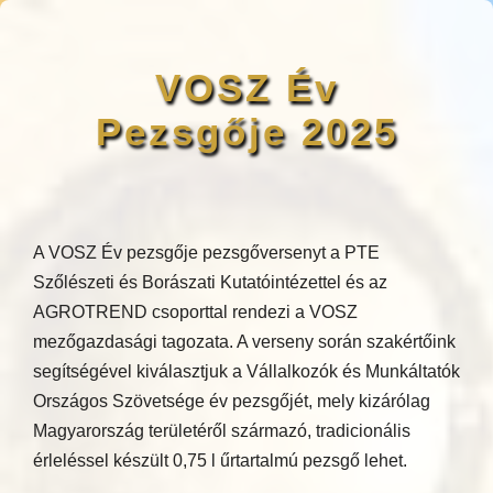
VOSZ Év
Pezsgője 2025
A VOSZ Év pezsgője pezsgőversenyt a PTE
Szőlészeti és Borászati Kutatóintézettel és az
AGROTREND csoporttal rendezi a VOSZ
mezőgazdasági tagozata. A verseny során szakértőink
segítségével kiválasztjuk a Vállalkozók és Munkáltatók
Országos Szövetsége év pezsgőjét, mely kizárólag
Magyarország területéről származó, tradicionális
érleléssel készült 0,75 l űrtartalmú pezsgő lehet.