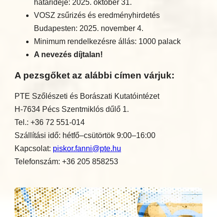
határideje: 2025. október 31.
VOSZ zsűrizés és eredményhirdetés
Budapesten: 2025. november 4.
Minimum rendelkezésre állás: 1000 palack
A nevezés díjtalan!
A pezsgőket az alábbi címen várjuk:
PTE Szőlészeti és Borászati Kutatóintézet
H-7634 Pécs Szentmiklós dűlő 1.
Tel.: +36 72 551-014
Szállítási idő: hétfő–csütörtök 9:00–16:00
Kapcsolat:
piskor.fanni@pte.hu
Telefonszám: +36 205 858253