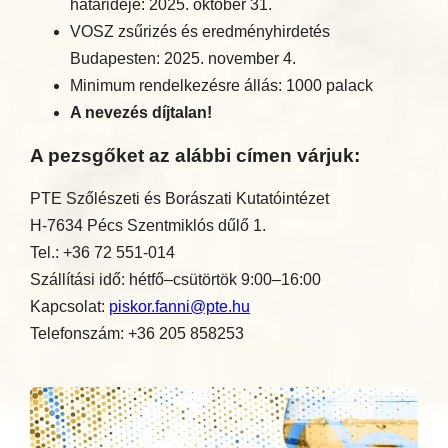
határideje: 2025. október 31.
VOSZ zsűrizés és eredményhirdetés
Budapesten: 2025. november 4.
Minimum rendelkezésre állás: 1000 palack
A nevezés díjtalan!
A pezsgőket az alábbi címen várjuk:
PTE Szőlészeti és Borászati Kutatóintézet
H-7634 Pécs Szentmiklós dűlő 1.
Tel.: +36 72 551-014
Szállítási idő: hétfő–csütörtök 9:00–16:00
Kapcsolat:
piskor.fanni@pte.hu
Telefonszám: +36 205 858253