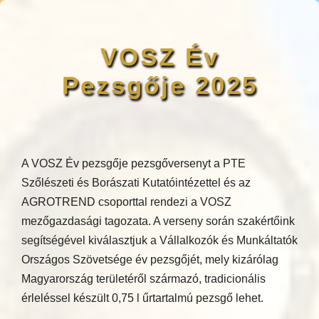
VOSZ Év
Pezsgője 2025
A VOSZ Év pezsgője pezsgőversenyt a PTE
Szőlészeti és Borászati Kutatóintézettel és az
AGROTREND csoporttal rendezi a VOSZ
mezőgazdasági tagozata. A verseny során szakértőink
segítségével kiválasztjuk a Vállalkozók és Munkáltatók
Országos Szövetsége év pezsgőjét, mely kizárólag
Magyarország területéről származó, tradicionális
érleléssel készült 0,75 l űrtartalmú pezsgő lehet.