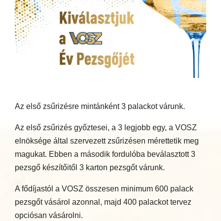
Az első zsűrizésre mintánként 3 palackot várunk.
Az első zsűrizés győztesei, a 3 legjobb egy, a VOSZ
elnöksége által szervezett zsűrizésen mérettetik meg
magukat. Ebben a második fordulóba beválasztott 3
pezsgő készítőitől 3 karton pezsgőt várunk.
A fődíjastól a VOSZ összesen minimum 600 palack
pezsgőt vásárol azonnal, majd 400 palackot tervez
opciósan vásárolni.