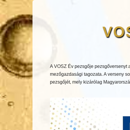
VOS
A VOSZ Év pezsgője pezsgőversenyt a
mezőgazdasági tagozata. A verseny sor
pezsgőjét, mely kizárólag Magyarország 