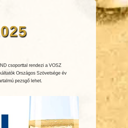
2025
ND csoporttal rendezi a VOSZ
nkáltatók Országos Szövetsége év
tartalmú pezsgő lehet.