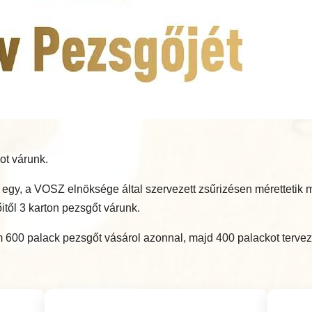
ot várunk.
bb egy, a VOSZ elnöksége által szervezett zsűrizésen méretteti
itől 3 karton pezsgőt várunk.
600 palack pezsgőt vásárol azonnal, majd 400 palackot tervez