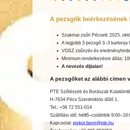
A pezsgők beérkezésének h
Szakmai zsűri Pécsett: 2025. okt
A legjobb 3 pezsgő 3–3 kartonja l
VOSZ zsűrizés és eredményhirde
Minimum rendelkezésre állás: 10
A nevezés díjtalan!
A pezsgőket az alábbi címen v
PTE Szőlészeti és Borászati Kutatóint
H-7634 Pécs Szentmiklós dűlő 1.
Tel.: +36 72 551-014
Szállítási idő: hétfő–csütörtök 9:00–16
Kapcsolat:
piskor.fanni@pte.hu