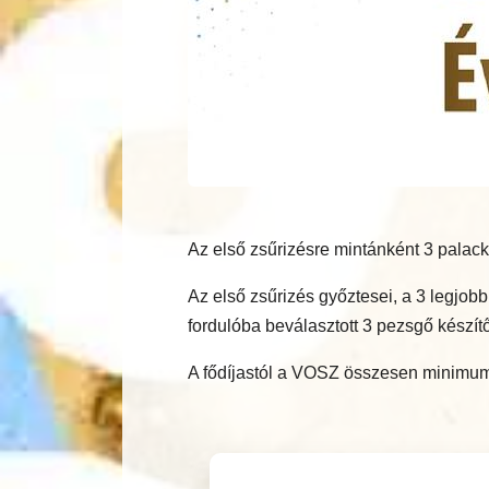
Az első zsűrizésre mintánként 3 palack
Az első zsűrizés győztesei, a 3 legjo
fordulóba beválasztott 3 pezsgő készítő
A fődíjastól a VOSZ összesen minimum 