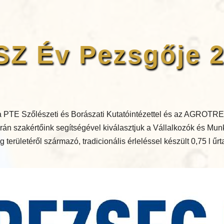
Z Év Pezsgője 
 PTE Szőlészeti és Borászati Kutatóintézettel és az AGROTRE
án szakértőink segítségével kiválasztjuk a Vállalkozók és Mu
területéről származó, tradicionális érleléssel készült 0,75 l űr