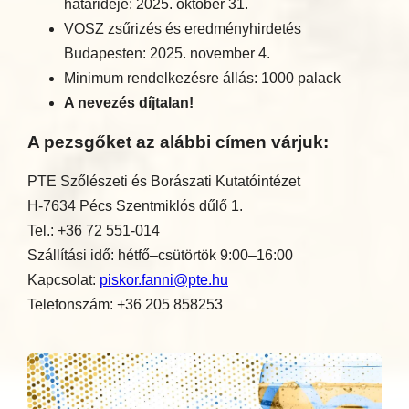
határideje: 2025. október 31.
VOSZ zsűrizés és eredményhirdetés
Budapesten: 2025. november 4.
Minimum rendelkezésre állás: 1000 palack
A nevezés díjtalan!
A pezsgőket az alábbi címen várjuk:
PTE Szőlészeti és Borászati Kutatóintézet
H-7634 Pécs Szentmiklós dűlő 1.
Tel.: +36 72 551-014
Szállítási idő: hétfő–csütörtök 9:00–16:00
Kapcsolat:
piskor.fanni@pte.hu
Telefonszám: +36 205 858253