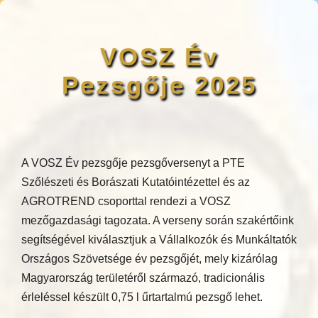
VOSZ Év
Pezsgője 2025
A VOSZ Év pezsgője pezsgőversenyt a PTE
Szőlészeti és Borászati Kutatóintézettel és az
AGROTREND csoporttal rendezi a VOSZ
mezőgazdasági tagozata. A verseny során szakértőink
segítségével kiválasztjuk a Vállalkozók és Munkáltatók
Országos Szövetsége év pezsgőjét, mely kizárólag
Magyarország területéről származó, tradicionális
érleléssel készült 0,75 l űrtartalmú pezsgő lehet.