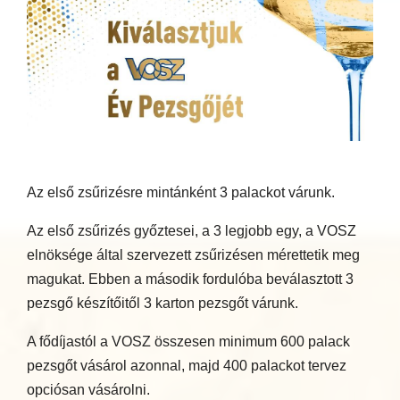
Az első zsűrizésre mintánként 3 palackot várunk.
Az első zsűrizés győztesei, a 3 legjobb egy, a VOSZ
elnöksége által szervezett zsűrizésen mérettetik meg
magukat. Ebben a második fordulóba beválasztott 3
pezsgő készítőitől 3 karton pezsgőt várunk.
A fődíjastól a VOSZ összesen minimum 600 palack
pezsgőt vásárol azonnal, majd 400 palackot tervez
opciósan vásárolni.