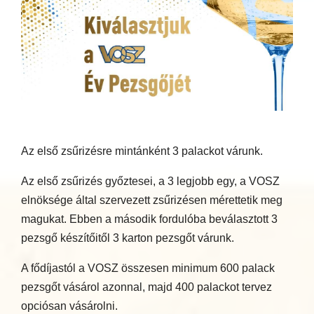
Az első zsűrizésre mintánként 3 palackot várunk.
Az első zsűrizés győztesei, a 3 legjobb egy, a VOSZ
elnöksége által szervezett zsűrizésen mérettetik meg
magukat. Ebben a második fordulóba beválasztott 3
pezsgő készítőitől 3 karton pezsgőt várunk.
A fődíjastól a VOSZ összesen minimum 600 palack
pezsgőt vásárol azonnal, majd 400 palackot tervez
opciósan vásárolni.