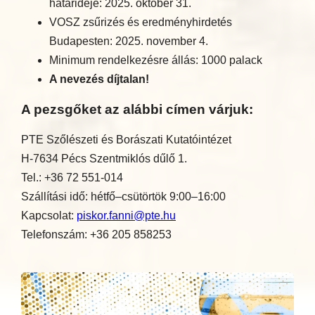
határideje: 2025. október 31.
VOSZ zsűrizés és eredményhirdetés
Budapesten: 2025. november 4.
Minimum rendelkezésre állás: 1000 palack
A nevezés díjtalan!
A pezsgőket az alábbi címen várjuk:
PTE Szőlészeti és Borászati Kutatóintézet
H-7634 Pécs Szentmiklós dűlő 1.
Tel.: +36 72 551-014
Szállítási idő: hétfő–csütörtök 9:00–16:00
Kapcsolat:
piskor.fanni@pte.hu
Telefonszám: +36 205 858253