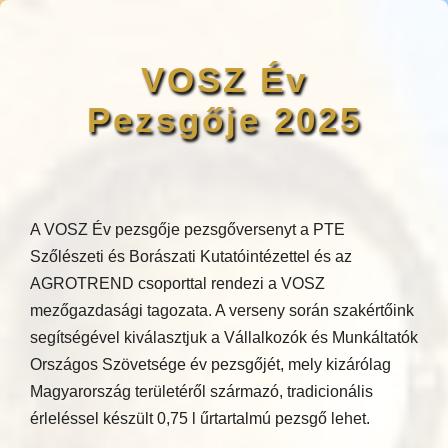
VOSZ Év
Pezsgője 2025
A VOSZ Év pezsgője pezsgőversenyt a PTE
Szőlészeti és Borászati Kutatóintézettel és az
AGROTREND csoporttal rendezi a VOSZ
mezőgazdasági tagozata. A verseny során szakértőink
segítségével kiválasztjuk a Vállalkozók és Munkáltatók
Országos Szövetsége év pezsgőjét, mely kizárólag
Magyarország területéről származó, tradicionális
érleléssel készült 0,75 l űrtartalmú pezsgő lehet.