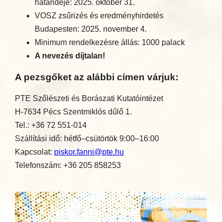
határideje: 2025. október 31.
VOSZ zsűrizés és eredményhirdetés
Budapesten: 2025. november 4.
Minimum rendelkezésre állás: 1000 palack
A nevezés díjtalan!
A pezsgőket az alábbi címen várjuk:
PTE Szőlészeti és Borászati Kutatóintézet
H-7634 Pécs Szentmiklós dűlő 1.
Tel.: +36 72 551-014
Szállítási idő: hétfő–csütörtök 9:00–16:00
Kapcsolat:
piskor.fanni@pte.hu
Telefonszám: +36 205 858253