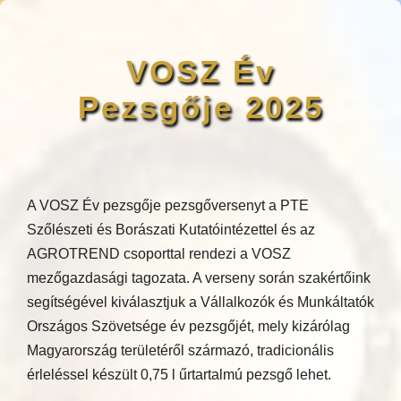
VOSZ Év
Pezsgője 2025
A VOSZ Év pezsgője pezsgőversenyt a PTE
Szőlészeti és Borászati Kutatóintézettel és az
AGROTREND csoporttal rendezi a VOSZ
mezőgazdasági tagozata. A verseny során szakértőink
segítségével kiválasztjuk a Vállalkozók és Munkáltatók
Országos Szövetsége év pezsgőjét, mely kizárólag
Magyarország területéről származó, tradicionális
érleléssel készült 0,75 l űrtartalmú pezsgő lehet.