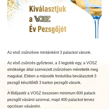
Az első zsűrizésre mintánként 3 palackot várunk.
Az első zsűrizés győztesei, a 3 legjobb egy, a VOSZ
elnöksége által szervezett zsűrizésen mérettetik meg
magukat. Ebben a második fordulóba beválasztott 3
pezsgő készítőitől 3 karton pezsgőt várunk.
A fődíjastól a VOSZ összesen minimum 600 palack
pezsgőt vásárol azonnal, majd 400 palackot tervez
opciósan vásárolni.