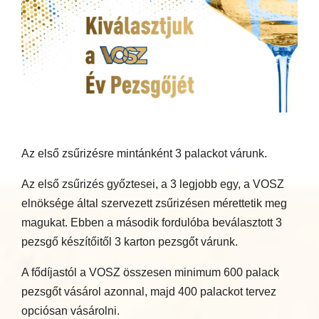
Az első zsűrizésre mintánként 3 palackot várunk.
Az első zsűrizés győztesei, a 3 legjobb egy, a VOSZ
elnöksége által szervezett zsűrizésen mérettetik meg
magukat. Ebben a második fordulóba beválasztott 3
pezsgő készítőitől 3 karton pezsgőt várunk.
A fődíjastól a VOSZ összesen minimum 600 palack
pezsgőt vásárol azonnal, majd 400 palackot tervez
opciósan vásárolni.