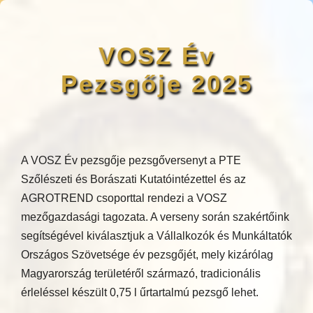
VOSZ Év
Pezsgője 2025
A VOSZ Év pezsgője pezsgőversenyt a PTE
Szőlészeti és Borászati Kutatóintézettel és az
AGROTREND csoporttal rendezi a VOSZ
mezőgazdasági tagozata. A verseny során szakértőink
segítségével kiválasztjuk a Vállalkozók és Munkáltatók
Országos Szövetsége év pezsgőjét, mely kizárólag
Magyarország területéről származó, tradicionális
érleléssel készült 0,75 l űrtartalmú pezsgő lehet.