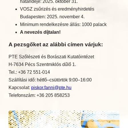
határideje: 2025. október 31.
VOSZ zsűrizés és eredményhirdetés
Budapesten: 2025. november 4.
Minimum rendelkezésre állás: 1000 palack
A nevezés díjtalan!
A pezsgőket az alábbi címen várjuk:
PTE Szőlészeti és Borászati Kutatóintézet
H-7634 Pécs Szentmiklós dűlő 1.
Tel.: +36 72 551-014
Szállítási idő: hétfő–csütörtök 9:00–16:00
Kapcsolat:
piskor.fanni@pte.hu
Telefonszám: +36 205 858253