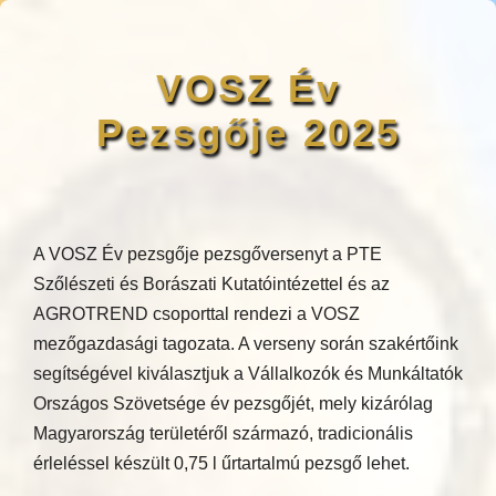
VOSZ Év
Pezsgője 2025
A VOSZ Év pezsgője pezsgőversenyt a PTE
Szőlészeti és Borászati Kutatóintézettel és az
AGROTREND csoporttal rendezi a VOSZ
mezőgazdasági tagozata. A verseny során szakértőink
segítségével kiválasztjuk a Vállalkozók és Munkáltatók
Országos Szövetsége év pezsgőjét, mely kizárólag
Magyarország területéről származó, tradicionális
érleléssel készült 0,75 l űrtartalmú pezsgő lehet.