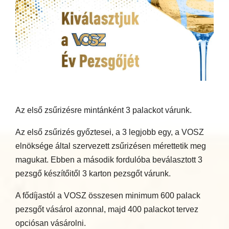
Az első zsűrizésre mintánként 3 palackot várunk.
Az első zsűrizés győztesei, a 3 legjobb egy, a VOSZ
elnöksége által szervezett zsűrizésen mérettetik meg
magukat. Ebben a második fordulóba beválasztott 3
pezsgő készítőitől 3 karton pezsgőt várunk.
A fődíjastól a VOSZ összesen minimum 600 palack
pezsgőt vásárol azonnal, majd 400 palackot tervez
opciósan vásárolni.