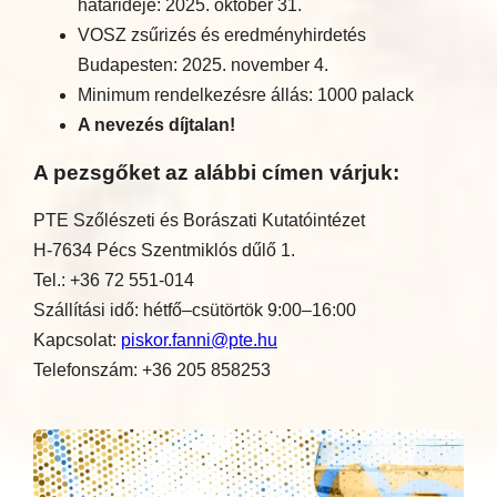
határideje: 2025. október 31.
VOSZ zsűrizés és eredményhirdetés
Budapesten: 2025. november 4.
Minimum rendelkezésre állás: 1000 palack
A nevezés díjtalan!
A pezsgőket az alábbi címen várjuk:
PTE Szőlészeti és Borászati Kutatóintézet
H-7634 Pécs Szentmiklós dűlő 1.
Tel.: +36 72 551-014
Szállítási idő: hétfő–csütörtök 9:00–16:00
Kapcsolat:
piskor.fanni@pte.hu
Telefonszám: +36 205 858253