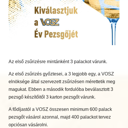
Az első zsűrizésre mintánként 3 palackot várunk.
Az első zsűrizés győztesei, a 3 legjobb egy, a VOSZ
elnöksége által szervezett zsűrizésen mérettetik meg
magukat. Ebben a második fordulóba beválasztott 3
pezsgő készítőitől 3 karton pezsgőt várunk.
A fődíjastól a VOSZ összesen minimum 600 palack
pezsgőt vásárol azonnal, majd 400 palackot tervez
opciósan vásárolni.