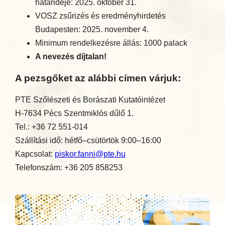
határideje: 2025. október 31.
VOSZ zsűrizés és eredményhirdetés
Budapesten: 2025. november 4.
Minimum rendelkezésre állás: 1000 palack
A nevezés díjtalan!
A pezsgőket az alábbi címen várjuk:
PTE Szőlészeti és Borászati Kutatóintézet
H-7634 Pécs Szentmiklós dűlő 1.
Tel.: +36 72 551-014
Szállítási idő: hétfő–csütörtök 9:00–16:00
Kapcsolat:
piskor.fanni@pte.hu
Telefonszám: +36 205 858253