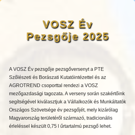
VOSZ Év
Pezsgője 2025
A VOSZ Év pezsgője pezsgőversenyt a PTE
Szőlészeti és Borászati Kutatóintézettel és az
AGROTREND csoporttal rendezi a VOSZ
mezőgazdasági tagozata. A verseny során szakértőink
segítségével kiválasztjuk a Vállalkozók és Munkáltatók
Országos Szövetsége év pezsgőjét, mely kizárólag
Magyarország területéről származó, tradicionális
érleléssel készült 0,75 l űrtartalmú pezsgő lehet.