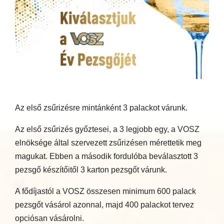
Az első zsűrizésre mintánként 3 palackot várunk.
Az első zsűrizés győztesei, a 3 legjobb egy, a VOSZ
elnöksége által szervezett zsűrizésen mérettetik meg
magukat. Ebben a második fordulóba beválasztott 3
pezsgő készítőitől 3 karton pezsgőt várunk.
A fődíjastól a VOSZ összesen minimum 600 palack
pezsgőt vásárol azonnal, majd 400 palackot tervez
opciósan vásárolni.