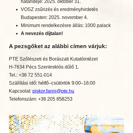
határideje: 2025. október 31.
VOSZ zsűrizés és eredményhirdetés
Budapesten: 2025. november 4.
Minimum rendelkezésre állás: 1000 palack
A nevezés díjtalan!
A pezsgőket az alábbi címen várjuk:
PTE Szőlészeti és Borászati Kutatóintézet
H-7634 Pécs Szentmiklós dűlő 1.
Tel.: +36 72 551-014
Szállítási idő: hétfő–csütörtök 9:00–16:00
Kapcsolat:
piskor.fanni@pte.hu
Telefonszám: +36 205 858253