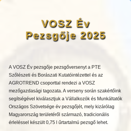
VOSZ Év
Pezsgője 2025
A VOSZ Év pezsgője pezsgőversenyt a PTE
Szőlészeti és Borászati Kutatóintézettel és az
AGROTREND csoporttal rendezi a VOSZ
mezőgazdasági tagozata. A verseny során szakértőink
segítségével kiválasztjuk a Vállalkozók és Munkáltatók
Országos Szövetsége év pezsgőjét, mely kizárólag
Magyarország területéről származó, tradicionális
érleléssel készült 0,75 l űrtartalmú pezsgő lehet.