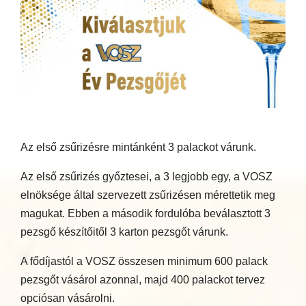
Az első zsűrizésre mintánként 3 palackot várunk.
Az első zsűrizés győztesei, a 3 legjobb egy, a VOSZ
elnöksége által szervezett zsűrizésen mérettetik meg
magukat. Ebben a második fordulóba beválasztott 3
pezsgő készítőitől 3 karton pezsgőt várunk.
A fődíjastól a VOSZ összesen minimum 600 palack
pezsgőt vásárol azonnal, majd 400 palackot tervez
opciósan vásárolni.