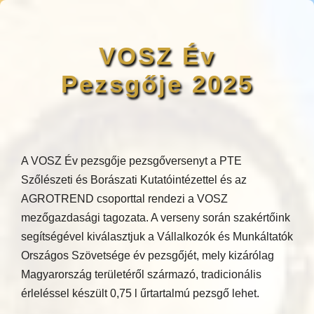
VOSZ Év
Pezsgője 2025
A VOSZ Év pezsgője pezsgőversenyt a PTE
Szőlészeti és Borászati Kutatóintézettel és az
AGROTREND csoporttal rendezi a VOSZ
mezőgazdasági tagozata. A verseny során szakértőink
segítségével kiválasztjuk a Vállalkozók és Munkáltatók
Országos Szövetsége év pezsgőjét, mely kizárólag
Magyarország területéről származó, tradicionális
érleléssel készült 0,75 l űrtartalmú pezsgő lehet.