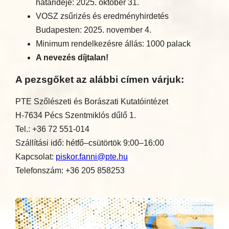
határideje: 2025. október 31.
VOSZ zsűrizés és eredményhirdetés
Budapesten: 2025. november 4.
Minimum rendelkezésre állás: 1000 palack
A nevezés díjtalan!
A pezsgőket az alábbi címen várjuk:
PTE Szőlészeti és Borászati Kutatóintézet
H-7634 Pécs Szentmiklós dűlő 1.
Tel.: +36 72 551-014
Szállítási idő: hétfő–csütörtök 9:00–16:00
Kapcsolat:
piskor.fanni@pte.hu
Telefonszám: +36 205 858253