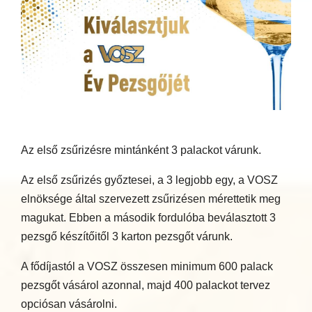
Az első zsűrizésre mintánként 3 palackot várunk.
Az első zsűrizés győztesei, a 3 legjobb egy, a VOSZ
elnöksége által szervezett zsűrizésen mérettetik meg
magukat. Ebben a második fordulóba beválasztott 3
pezsgő készítőitől 3 karton pezsgőt várunk.
A fődíjastól a VOSZ összesen minimum 600 palack
pezsgőt vásárol azonnal, majd 400 palackot tervez
opciósan vásárolni.