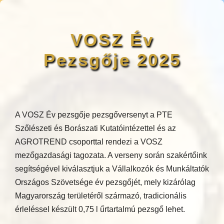
VOSZ Év
Pezsgője 2025
A VOSZ Év pezsgője pezsgőversenyt a PTE
Szőlészeti és Borászati Kutatóintézettel és az
AGROTREND csoporttal rendezi a VOSZ
mezőgazdasági tagozata. A verseny során szakértőink
segítségével kiválasztjuk a Vállalkozók és Munkáltatók
Országos Szövetsége év pezsgőjét, mely kizárólag
Magyarország területéről származó, tradicionális
érleléssel készült 0,75 l űrtartalmú pezsgő lehet.