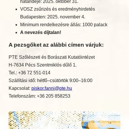
határideje: 2025. október 31.
VOSZ zsűrizés és eredményhirdetés
Budapesten: 2025. november 4.
Minimum rendelkezésre állás: 1000 palack
A nevezés díjtalan!
A pezsgőket az alábbi címen várjuk:
PTE Szőlészeti és Borászati Kutatóintézet
H-7634 Pécs Szentmiklós dűlő 1.
Tel.: +36 72 551-014
Szállítási idő: hétfő–csütörtök 9:00–16:00
Kapcsolat:
piskor.fanni@pte.hu
Telefonszám: +36 205 858253