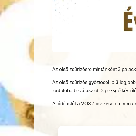
Az első zsűrizésre mintánként 3 palack
Az első zsűrizés győztesei, a 3 legjo
fordulóba beválasztott 3 pezsgő készítő
A fődíjastól a VOSZ összesen minimum 