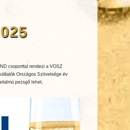
2025
ND csoporttal rendezi a VOSZ
nkáltatók Országos Szövetsége év
tartalmú pezsgő lehet.