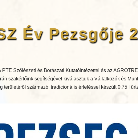
Z Év Pezsgője 
 PTE Szőlészeti és Borászati Kutatóintézettel és az AGROTRE
án szakértőink segítségével kiválasztjuk a Vállalkozók és Mu
területéről származó, tradicionális érleléssel készült 0,75 l űr