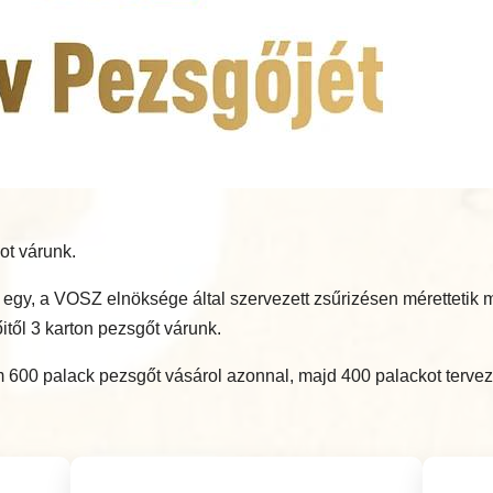
ot várunk.
bb egy, a VOSZ elnöksége által szervezett zsűrizésen méretteti
itől 3 karton pezsgőt várunk.
600 palack pezsgőt vásárol azonnal, majd 400 palackot tervez