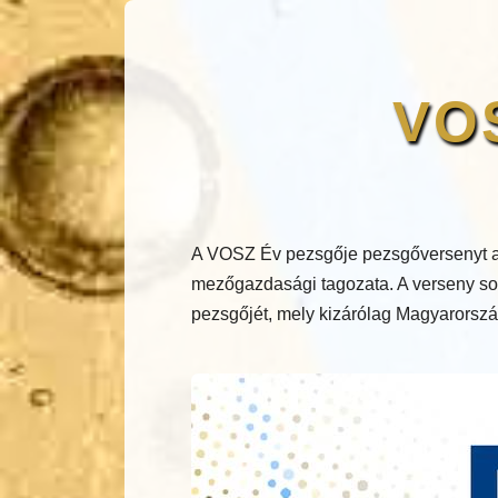
VOS
A VOSZ Év pezsgője pezsgőversenyt a
mezőgazdasági tagozata. A verseny sor
pezsgőjét, mely kizárólag Magyarország 