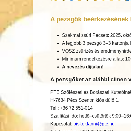
A pezsgők beérkezésének h
Szakmai zsűri Pécsett: 2025. okt
A legjobb 3 pezsgő 3–3 kartonja l
VOSZ zsűrizés és eredményhirde
Minimum rendelkezésre állás: 10
A nevezés díjtalan!
A pezsgőket az alábbi címen v
PTE Szőlészeti és Borászati Kutatóint
H-7634 Pécs Szentmiklós dűlő 1.
Tel.: +36 72 551-014
Szállítási idő: hétfő–csütörtök 9:00–16
Kapcsolat:
piskor.fanni@pte.hu