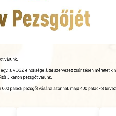
ot várunk.
bb egy, a VOSZ elnöksége által szervezett zsűrizésen méretteti
itől 3 karton pezsgőt várunk.
600 palack pezsgőt vásárol azonnal, majd 400 palackot tervez