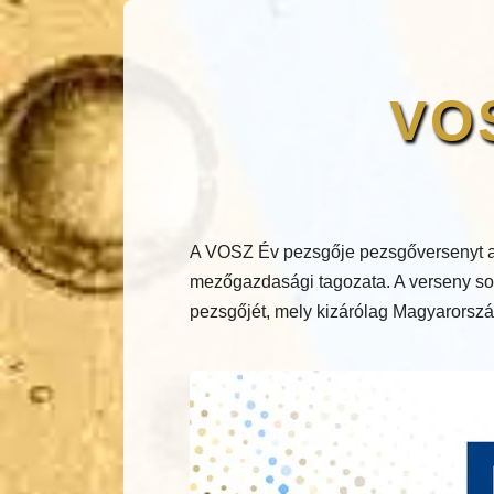
VOS
A VOSZ Év pezsgője pezsgőversenyt a
mezőgazdasági tagozata. A verseny sor
pezsgőjét, mely kizárólag Magyarország 