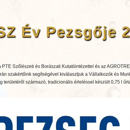
Z Év Pezsgője 
 PTE Szőlészeti és Borászati Kutatóintézettel és az AGROTRE
án szakértőink segítségével kiválasztjuk a Vállalkozók és Mu
területéről származó, tradicionális érleléssel készült 0,75 l űr