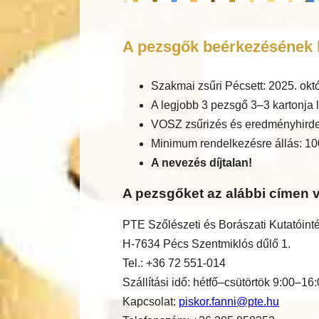
A pezsgők beérkezésének h
Szakmai zsűri Pécsett: 2025. okt
A legjobb 3 pezsgő 3–3 kartonja l
VOSZ zsűrizés és eredményhirde
Minimum rendelkezésre állás: 10
A nevezés díjtalan!
A pezsgőket az alábbi címen v
PTE Szőlészeti és Borászati Kutatóint
H-7634 Pécs Szentmiklós dűlő 1.
Tel.: +36 72 551-014
Szállítási idő: hétfő–csütörtök 9:00–16
Kapcsolat:
piskor.fanni@pte.hu