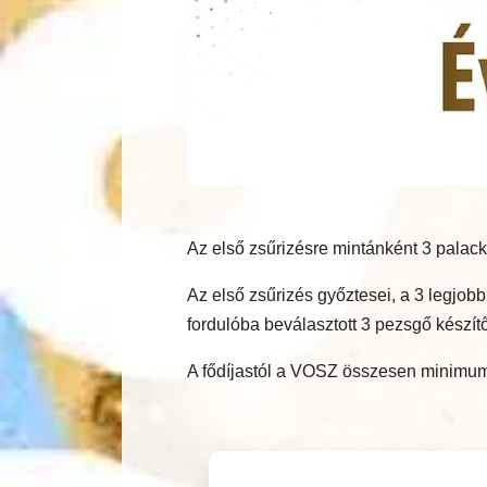
Az első zsűrizésre mintánként 3 palack
Az első zsűrizés győztesei, a 3 legjo
fordulóba beválasztott 3 pezsgő készítő
A fődíjastól a VOSZ összesen minimum 