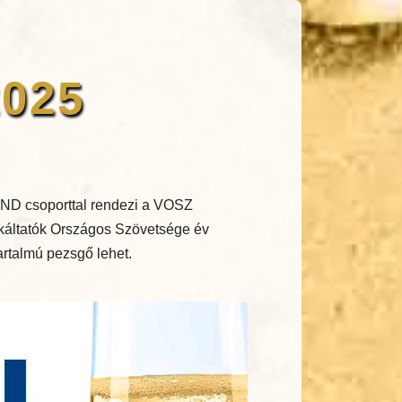
2025
ND csoporttal rendezi a VOSZ
nkáltatók Országos Szövetsége év
tartalmú pezsgő lehet.