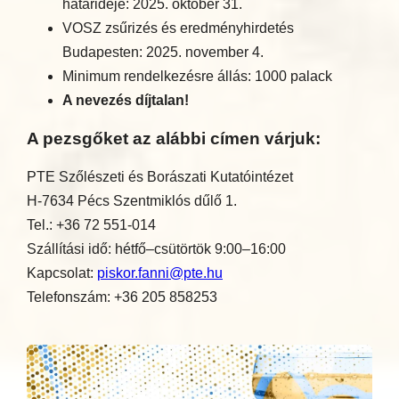
határideje: 2025. október 31.
VOSZ zsűrizés és eredményhirdetés
Budapesten: 2025. november 4.
Minimum rendelkezésre állás: 1000 palack
A nevezés díjtalan!
A pezsgőket az alábbi címen várjuk:
PTE Szőlészeti és Borászati Kutatóintézet
H-7634 Pécs Szentmiklós dűlő 1.
Tel.: +36 72 551-014
Szállítási idő: hétfő–csütörtök 9:00–16:00
Kapcsolat:
piskor.fanni@pte.hu
Telefonszám: +36 205 858253