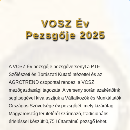
VOSZ Év
Pezsgője 2025
A VOSZ Év pezsgője pezsgőversenyt a PTE
Szőlészeti és Borászati Kutatóintézettel és az
AGROTREND csoporttal rendezi a VOSZ
mezőgazdasági tagozata. A verseny során szakértőink
segítségével kiválasztjuk a Vállalkozók és Munkáltatók
Országos Szövetsége év pezsgőjét, mely kizárólag
Magyarország területéről származó, tradicionális
érleléssel készült 0,75 l űrtartalmú pezsgő lehet.