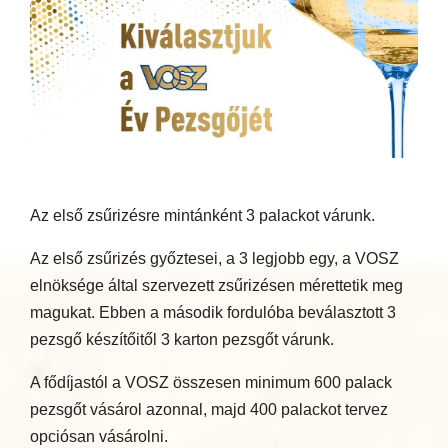
Az első zsűrizésre mintánként 3 palackot várunk.
Az első zsűrizés győztesei, a 3 legjobb egy, a VOSZ
elnöksége által szervezett zsűrizésen mérettetik meg
magukat. Ebben a második fordulóba beválasztott 3
pezsgő készítőitől 3 karton pezsgőt várunk.
A fődíjastól a VOSZ összesen minimum 600 palack
pezsgőt vásárol azonnal, majd 400 palackot tervez
opciósan vásárolni.