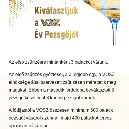
Az első zsűrizésre mintánként 3 palackot várunk.
Az első zsűrizés győztesei, a 3 legjobb egy, a VOSZ
elnöksége által szervezett zsűrizésen mérettetik meg
magukat. Ebben a második fordulóba beválasztott 3
pezsgő készítőitől 3 karton pezsgőt várunk.
A fődíjastól a VOSZ összesen minimum 600 palack
pezsgőt vásárol azonnal, majd 400 palackot tervez
opciósan vásárolni.