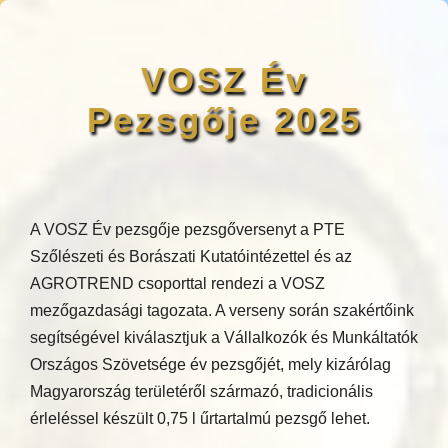
VOSZ Év
Pezsgője 2025
A VOSZ Év pezsgője pezsgőversenyt a PTE
Szőlészeti és Borászati Kutatóintézettel és az
AGROTREND csoporttal rendezi a VOSZ
mezőgazdasági tagozata. A verseny során szakértőink
segítségével kiválasztjuk a Vállalkozók és Munkáltatók
Országos Szövetsége év pezsgőjét, mely kizárólag
Magyarország területéről származó, tradicionális
érleléssel készült 0,75 l űrtartalmú pezsgő lehet.