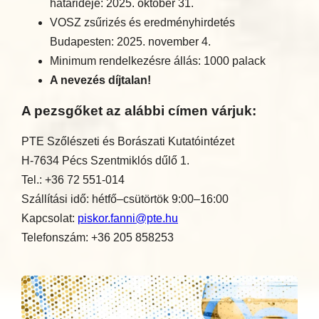
határideje: 2025. október 31.
VOSZ zsűrizés és eredményhirdetés
Budapesten: 2025. november 4.
Minimum rendelkezésre állás: 1000 palack
A nevezés díjtalan!
A pezsgőket az alábbi címen várjuk:
PTE Szőlészeti és Borászati Kutatóintézet
H-7634 Pécs Szentmiklós dűlő 1.
Tel.: +36 72 551-014
Szállítási idő: hétfő–csütörtök 9:00–16:00
Kapcsolat:
piskor.fanni@pte.hu
Telefonszám: +36 205 858253