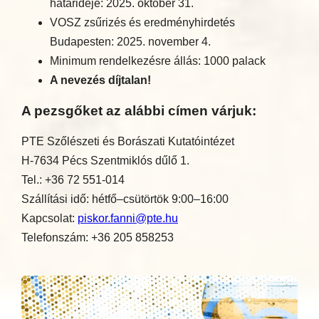
határideje: 2025. október 31.
VOSZ zsűrizés és eredményhirdetés
Budapesten: 2025. november 4.
Minimum rendelkezésre állás: 1000 palack
A nevezés díjtalan!
A pezsgőket az alábbi címen várjuk:
PTE Szőlészeti és Borászati Kutatóintézet
H-7634 Pécs Szentmiklós dűlő 1.
Tel.: +36 72 551-014
Szállítási idő: hétfő–csütörtök 9:00–16:00
Kapcsolat:
piskor.fanni@pte.hu
Telefonszám: +36 205 858253