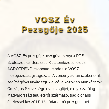
VOSZ Év
Pezsgője 2025
A VOSZ Év pezsgője pezsgőversenyt a PTE
Szőlészeti és Borászati Kutatóintézettel és az
AGROTREND csoporttal rendezi a VOSZ
mezőgazdasági tagozata. A verseny során szakértőink
segítségével kiválasztjuk a Vállalkozók és Munkáltatók
Országos Szövetsége év pezsgőjét, mely kizárólag
Magyarország területéről származó, tradicionális
érleléssel készült 0,75 l űrtartalmú pezsgő lehet.