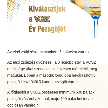
Az első zsűrizésre mintánként 3 palackot várunk.
Az első zsűrizés győztesei, a 3 legjobb egy, a VOSZ
elnöksége által szervezett zsűrizésen mérettetik meg
magukat. Ebben a második fordulóba beválasztott 3
pezsgő készítőitől 3 karton pezsgőt várunk.
A fődíjastól a VOSZ összesen minimum 600 palack
pezsgőt vásárol azonnal, majd 400 palackot tervez
opciósan vásárolni.