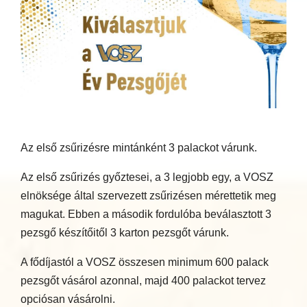
Az első zsűrizésre mintánként 3 palackot várunk.
Az első zsűrizés győztesei, a 3 legjobb egy, a VOSZ
elnöksége által szervezett zsűrizésen mérettetik meg
magukat. Ebben a második fordulóba beválasztott 3
pezsgő készítőitől 3 karton pezsgőt várunk.
A fődíjastól a VOSZ összesen minimum 600 palack
pezsgőt vásárol azonnal, majd 400 palackot tervez
opciósan vásárolni.