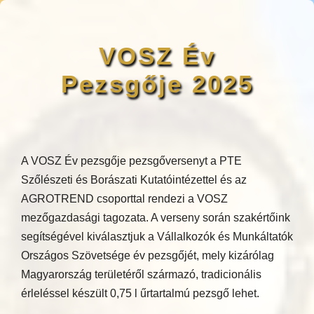
VOSZ Év
Pezsgője 2025
A VOSZ Év pezsgője pezsgőversenyt a PTE
Szőlészeti és Borászati Kutatóintézettel és az
AGROTREND csoporttal rendezi a VOSZ
mezőgazdasági tagozata. A verseny során szakértőink
segítségével kiválasztjuk a Vállalkozók és Munkáltatók
Országos Szövetsége év pezsgőjét, mely kizárólag
Magyarország területéről származó, tradicionális
érleléssel készült 0,75 l űrtartalmú pezsgő lehet.