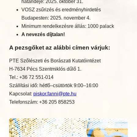
határideje: 2025. október 31.
VOSZ zsűrizés és eredményhirdetés
Budapesten: 2025. november 4.
Minimum rendelkezésre állás: 1000 palack
A nevezés díjtalan!
A pezsgőket az alábbi címen várjuk:
PTE Szőlészeti és Borászati Kutatóintézet
H-7634 Pécs Szentmiklós dűlő 1.
Tel.: +36 72 551-014
Szállítási idő: hétfő–csütörtök 9:00–16:00
Kapcsolat:
piskor.fanni@pte.hu
Telefonszám: +36 205 858253