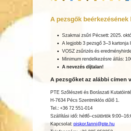
A pezsgők beérkezésének h
Szakmai zsűri Pécsett: 2025. okt
A legjobb 3 pezsgő 3–3 kartonja l
VOSZ zsűrizés és eredményhirde
Minimum rendelkezésre állás: 10
A nevezés díjtalan!
A pezsgőket az alábbi címen v
PTE Szőlészeti és Borászati Kutatóint
H-7634 Pécs Szentmiklós dűlő 1.
Tel.: +36 72 551-014
Szállítási idő: hétfő–csütörtök 9:00–16
Kapcsolat:
piskor.fanni@pte.hu