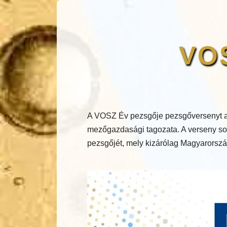
VOS
A VOSZ Év pezsgője pezsgőversenyt a
mezőgazdasági tagozata. A verseny sor
pezsgőjét, mely kizárólag Magyarország 