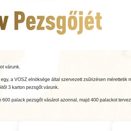
ot várunk.
bb egy, a VOSZ elnöksége által szervezett zsűrizésen méretteti
itől 3 karton pezsgőt várunk.
600 palack pezsgőt vásárol azonnal, majd 400 palackot tervez