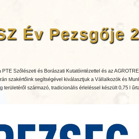
Z Év Pezsgője 
 PTE Szőlészeti és Borászati Kutatóintézettel és az AGROTRE
án szakértőink segítségével kiválasztjuk a Vállalkozók és Mu
területéről származó, tradicionális érleléssel készült 0,75 l űr