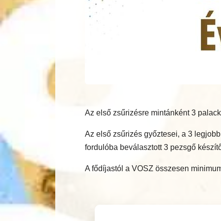
Az első zsűrizésre mintánként 3 palack
Az első zsűrizés győztesei, a 3 legjo
fordulóba beválasztott 3 pezsgő készítő
A fődíjastól a VOSZ összesen minimum 