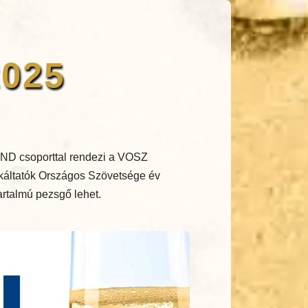
2025
ND csoporttal rendezi a VOSZ
nkáltatók Országos Szövetsége év
tartalmú pezsgő lehet.