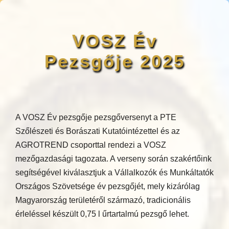
VOSZ Év
Pezsgője 2025
A VOSZ Év pezsgője pezsgőversenyt a PTE
Szőlészeti és Borászati Kutatóintézettel és az
AGROTREND csoporttal rendezi a VOSZ
mezőgazdasági tagozata. A verseny során szakértőink
segítségével kiválasztjuk a Vállalkozók és Munkáltatók
Országos Szövetsége év pezsgőjét, mely kizárólag
Magyarország területéről származó, tradicionális
érleléssel készült 0,75 l űrtartalmú pezsgő lehet.