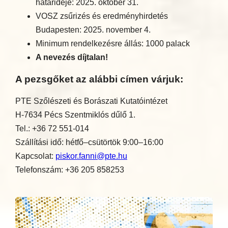
határideje: 2025. október 31.
VOSZ zsűrizés és eredményhirdetés
Budapesten: 2025. november 4.
Minimum rendelkezésre állás: 1000 palack
A nevezés díjtalan!
A pezsgőket az alábbi címen várjuk:
PTE Szőlészeti és Borászati Kutatóintézet
H-7634 Pécs Szentmiklós dűlő 1.
Tel.: +36 72 551-014
Szállítási idő: hétfő–csütörtök 9:00–16:00
Kapcsolat:
piskor.fanni@pte.hu
Telefonszám: +36 205 858253