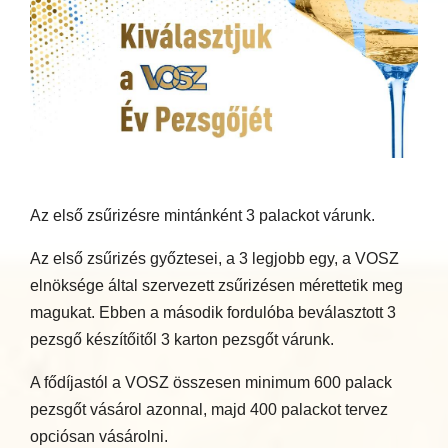
Az első zsűrizésre mintánként 3 palackot várunk.
Az első zsűrizés győztesei, a 3 legjobb egy, a VOSZ
elnöksége által szervezett zsűrizésen mérettetik meg
magukat. Ebben a második fordulóba beválasztott 3
pezsgő készítőitől 3 karton pezsgőt várunk.
A fődíjastól a VOSZ összesen minimum 600 palack
pezsgőt vásárol azonnal, majd 400 palackot tervez
opciósan vásárolni.