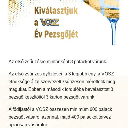
Az első zsűrizésre mintánként 3 palackot várunk.
Az első zsűrizés győztesei, a 3 legjobb egy, a VOSZ
elnöksége által szervezett zsűrizésen mérettetik meg
magukat. Ebben a második fordulóba beválasztott 3
pezsgő készítőitől 3 karton pezsgőt várunk.
A fődíjastól a VOSZ összesen minimum 600 palack
pezsgőt vásárol azonnal, majd 400 palackot tervez
opciósan vásárolni.