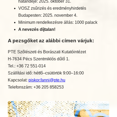
határideje: 2025. október 31.
VOSZ zsűrizés és eredményhirdetés
Budapesten: 2025. november 4.
Minimum rendelkezésre állás: 1000 palack
A nevezés díjtalan!
A pezsgőket az alábbi címen várjuk:
PTE Szőlészeti és Borászati Kutatóintézet
H-7634 Pécs Szentmiklós dűlő 1.
Tel.: +36 72 551-014
Szállítási idő: hétfő–csütörtök 9:00–16:00
Kapcsolat:
piskor.fanni@pte.hu
Telefonszám: +36 205 858253