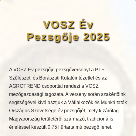
VOSZ Év
Pezsgője 2025
A VOSZ Év pezsgője pezsgőversenyt a PTE
Szőlészeti és Borászati Kutatóintézettel és az
AGROTREND csoporttal rendezi a VOSZ
mezőgazdasági tagozata. A verseny során szakértőink
segítségével kiválasztjuk a Vállalkozók és Munkáltatók
Országos Szövetsége év pezsgőjét, mely kizárólag
Magyarország területéről származó, tradicionális
érleléssel készült 0,75 l űrtartalmú pezsgő lehet.