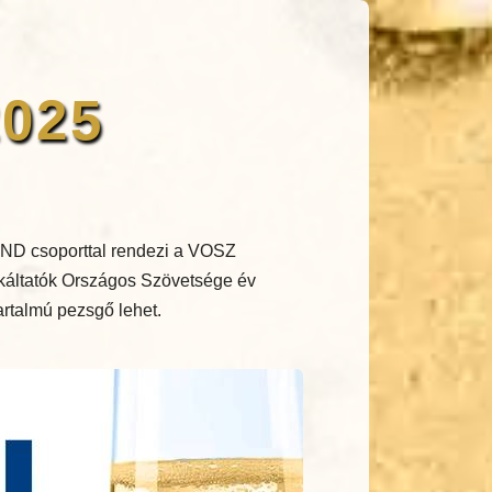
2025
ND csoporttal rendezi a VOSZ
nkáltatók Országos Szövetsége év
tartalmú pezsgő lehet.