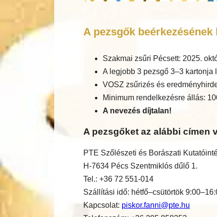
A pezsgők beérkezésének h
Szakmai zsűri Pécsett: 2025. okt
A legjobb 3 pezsgő 3–3 kartonja l
VOSZ zsűrizés és eredményhirde
Minimum rendelkezésre állás: 10
A nevezés díjtalan!
A pezsgőket az alábbi címen v
PTE Szőlészeti és Borászati Kutatóint
H-7634 Pécs Szentmiklós dűlő 1.
Tel.: +36 72 551-014
Szállítási idő: hétfő–csütörtök 9:00–16
Kapcsolat:
piskor.fanni@pte.hu