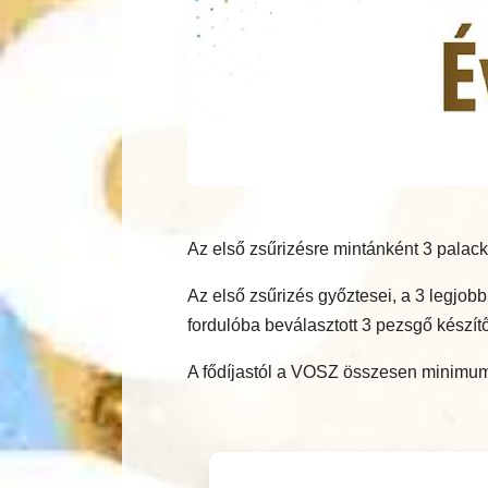
Az első zsűrizésre mintánként 3 palack
Az első zsűrizés győztesei, a 3 legjo
fordulóba beválasztott 3 pezsgő készítő
A fődíjastól a VOSZ összesen minimum 