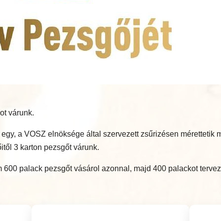
ot várunk.
bb egy, a VOSZ elnöksége által szervezett zsűrizésen méretteti
itől 3 karton pezsgőt várunk.
600 palack pezsgőt vásárol azonnal, majd 400 palackot tervez