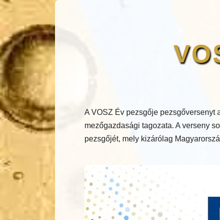
VOS
A VOSZ Év pezsgője pezsgőversenyt a
mezőgazdasági tagozata. A verseny sor
pezsgőjét, mely kizárólag Magyarország 