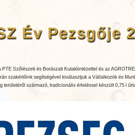
Z Év Pezsgője 
 PTE Szőlészeti és Borászati Kutatóintézettel és az AGROTRE
án szakértőink segítségével kiválasztjuk a Vállalkozók és Mu
területéről származó, tradicionális érleléssel készült 0,75 l űr