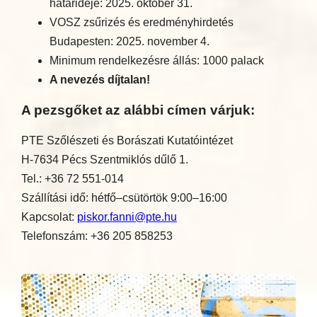
határideje: 2025. október 31.
VOSZ zsűrizés és eredményhirdetés
Budapesten: 2025. november 4.
Minimum rendelkezésre állás: 1000 palack
A nevezés díjtalan!
A pezsgőket az alábbi címen várjuk:
PTE Szőlészeti és Borászati Kutatóintézet
H-7634 Pécs Szentmiklós dűlő 1.
Tel.: +36 72 551-014
Szállítási idő: hétfő–csütörtök 9:00–16:00
Kapcsolat:
piskor.fanni@pte.hu
Telefonszám: +36 205 858253