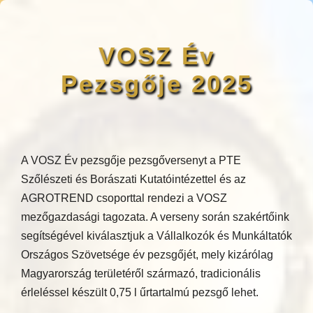
VOSZ Év
Pezsgője 2025
A VOSZ Év pezsgője pezsgőversenyt a PTE
Szőlészeti és Borászati Kutatóintézettel és az
AGROTREND csoporttal rendezi a VOSZ
mezőgazdasági tagozata. A verseny során szakértőink
segítségével kiválasztjuk a Vállalkozók és Munkáltatók
Országos Szövetsége év pezsgőjét, mely kizárólag
Magyarország területéről származó, tradicionális
érleléssel készült 0,75 l űrtartalmú pezsgő lehet.