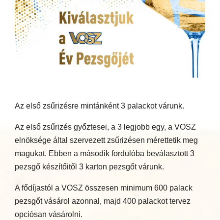
Az első zsűrizésre mintánként 3 palackot várunk.
Az első zsűrizés győztesei, a 3 legjobb egy, a VOSZ
elnöksége által szervezett zsűrizésen mérettetik meg
magukat. Ebben a második fordulóba beválasztott 3
pezsgő készítőitől 3 karton pezsgőt várunk.
A fődíjastól a VOSZ összesen minimum 600 palack
pezsgőt vásárol azonnal, majd 400 palackot tervez
opciósan vásárolni.