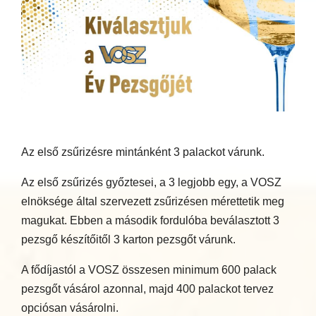
Az első zsűrizésre mintánként 3 palackot várunk.
Az első zsűrizés győztesei, a 3 legjobb egy, a VOSZ
elnöksége által szervezett zsűrizésen mérettetik meg
magukat. Ebben a második fordulóba beválasztott 3
pezsgő készítőitől 3 karton pezsgőt várunk.
A fődíjastól a VOSZ összesen minimum 600 palack
pezsgőt vásárol azonnal, majd 400 palackot tervez
opciósan vásárolni.