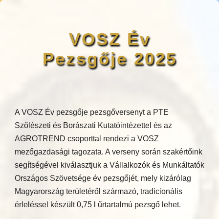
VOSZ Év
Pezsgője 2025
A VOSZ Év pezsgője pezsgőversenyt a PTE
Szőlészeti és Borászati Kutatóintézettel és az
AGROTREND csoporttal rendezi a VOSZ
mezőgazdasági tagozata. A verseny során szakértőink
segítségével kiválasztjuk a Vállalkozók és Munkáltatók
Országos Szövetsége év pezsgőjét, mely kizárólag
Magyarország területéről származó, tradicionális
érleléssel készült 0,75 l űrtartalmú pezsgő lehet.