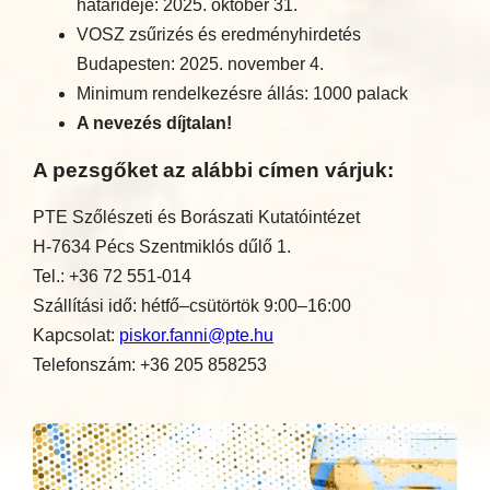
határideje: 2025. október 31.
VOSZ zsűrizés és eredményhirdetés
Budapesten: 2025. november 4.
Minimum rendelkezésre állás: 1000 palack
A nevezés díjtalan!
A pezsgőket az alábbi címen várjuk:
PTE Szőlészeti és Borászati Kutatóintézet
H-7634 Pécs Szentmiklós dűlő 1.
Tel.: +36 72 551-014
Szállítási idő: hétfő–csütörtök 9:00–16:00
Kapcsolat:
piskor.fanni@pte.hu
Telefonszám: +36 205 858253