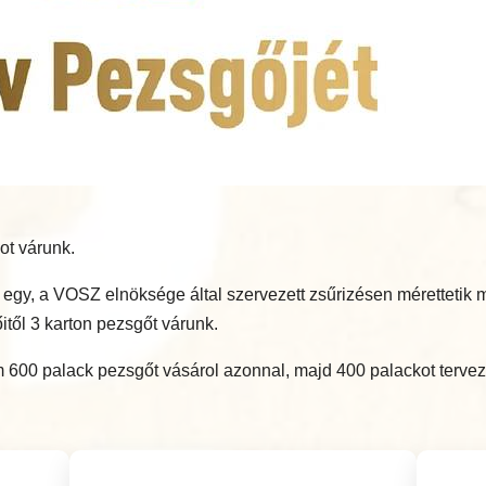
ot várunk.
bb egy, a VOSZ elnöksége által szervezett zsűrizésen méretteti
itől 3 karton pezsgőt várunk.
600 palack pezsgőt vásárol azonnal, majd 400 palackot tervez