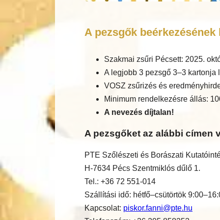
A pezsgők beérkezésének h
Szakmai zsűri Pécsett: 2025. okt
A legjobb 3 pezsgő 3–3 kartonja l
VOSZ zsűrizés és eredményhirde
Minimum rendelkezésre állás: 10
A nevezés díjtalan!
A pezsgőket az alábbi címen v
PTE Szőlészeti és Borászati Kutatóint
H-7634 Pécs Szentmiklós dűlő 1.
Tel.: +36 72 551-014
Szállítási idő: hétfő–csütörtök 9:00–16
Kapcsolat:
piskor.fanni@pte.hu