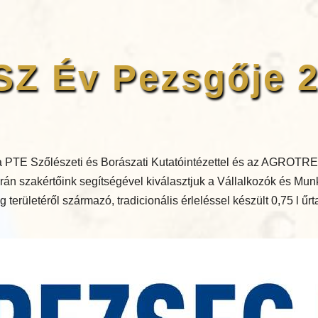
Z Év Pezsgője 
 PTE Szőlészeti és Borászati Kutatóintézettel és az AGROTRE
án szakértőink segítségével kiválasztjuk a Vállalkozók és Mu
területéről származó, tradicionális érleléssel készült 0,75 l űr