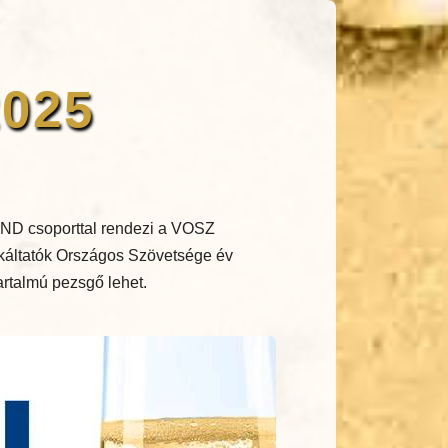
2025
ND csoporttal rendezi a VOSZ
nkáltatók Országos Szövetsége év
tartalmú pezsgő lehet.