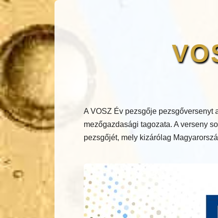
VOS
A VOSZ Év pezsgője pezsgőversenyt a
mezőgazdasági tagozata. A verseny sor
pezsgőjét, mely kizárólag Magyarország 