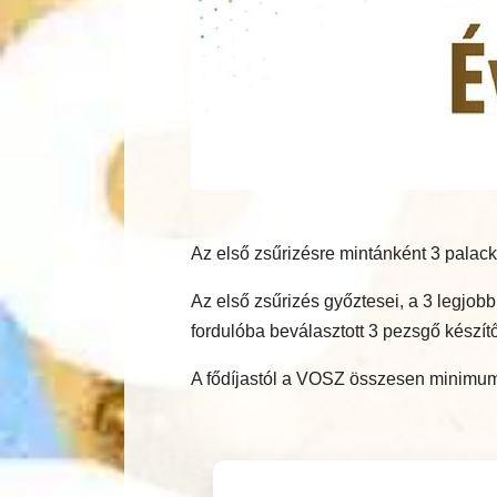
Az első zsűrizésre mintánként 3 palack
Az első zsűrizés győztesei, a 3 legjo
fordulóba beválasztott 3 pezsgő készítő
A fődíjastól a VOSZ összesen minimum 