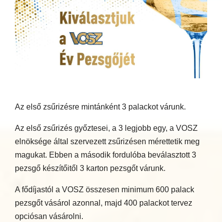
Az első zsűrizésre mintánként 3 palackot várunk.
Az első zsűrizés győztesei, a 3 legjobb egy, a VOSZ
elnöksége által szervezett zsűrizésen mérettetik meg
magukat. Ebben a második fordulóba beválasztott 3
pezsgő készítőitől 3 karton pezsgőt várunk.
A fődíjastól a VOSZ összesen minimum 600 palack
pezsgőt vásárol azonnal, majd 400 palackot tervez
opciósan vásárolni.