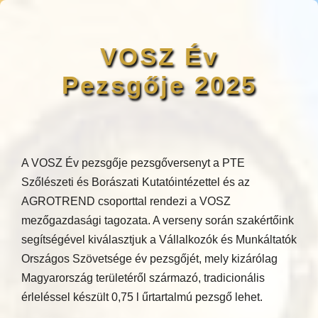
VOSZ Év
Pezsgője 2025
A VOSZ Év pezsgője pezsgőversenyt a PTE
Szőlészeti és Borászati Kutatóintézettel és az
AGROTREND csoporttal rendezi a VOSZ
mezőgazdasági tagozata. A verseny során szakértőink
segítségével kiválasztjuk a Vállalkozók és Munkáltatók
Országos Szövetsége év pezsgőjét, mely kizárólag
Magyarország területéről származó, tradicionális
érleléssel készült 0,75 l űrtartalmú pezsgő lehet.