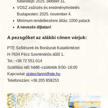
határideje: 2025. október 31.
VOSZ zsűrizés és eredményhirdetés
Budapesten: 2025. november 4.
Minimum rendelkezésre állás: 1000 palack
A nevezés díjtalan!
A pezsgőket az alábbi címen várjuk:
PTE Szőlészeti és Borászati Kutatóintézet
H-7634 Pécs Szentmiklós dűlő 1.
Tel.: +36 72 551-014
Szállítási idő: hétfő–csütörtök 9:00–16:00
Kapcsolat:
piskor.fanni@pte.hu
Telefonszám: +36 205 858253