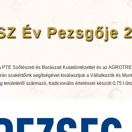
Z Év Pezsgője 
 PTE Szőlészeti és Borászati Kutatóintézettel és az AGROTRE
án szakértőink segítségével kiválasztjuk a Vállalkozók és Mu
területéről származó, tradicionális érleléssel készült 0,75 l űr