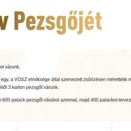
ot várunk.
bb egy, a VOSZ elnöksége által szervezett zsűrizésen méretteti
itől 3 karton pezsgőt várunk.
600 palack pezsgőt vásárol azonnal, majd 400 palackot tervez