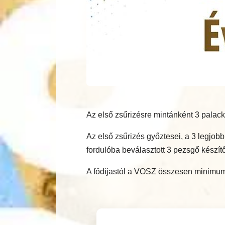
Az első zsűrizésre mintánként 3 palack
Az első zsűrizés győztesei, a 3 legjo
fordulóba beválasztott 3 pezsgő készítő
A fődíjastól a VOSZ összesen minimum 