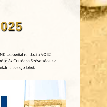
2025
ND csoporttal rendezi a VOSZ
nkáltatók Országos Szövetsége év
tartalmú pezsgő lehet.