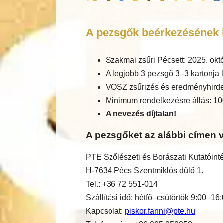
A pezsgők beérkezésének h
Szakmai zsűri Pécsett: 2025. okt
A legjobb 3 pezsgő 3–3 kartonja l
VOSZ zsűrizés és eredményhirde
Minimum rendelkezésre állás: 10
A nevezés díjtalan!
A pezsgőket az alábbi címen v
PTE Szőlészeti és Borászati Kutatóint
H-7634 Pécs Szentmiklós dűlő 1.
Tel.: +36 72 551-014
Szállítási idő: hétfő–csütörtök 9:00–16
Kapcsolat:
piskor.fanni@pte.hu