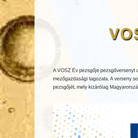
VOS
A VOSZ Év pezsgője pezsgőversenyt a
mezőgazdasági tagozata. A verseny sor
pezsgőjét, mely kizárólag Magyarország 