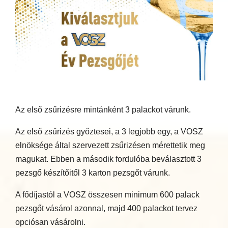
Az első zsűrizésre mintánként 3 palackot várunk.
Az első zsűrizés győztesei, a 3 legjobb egy, a VOSZ
elnöksége által szervezett zsűrizésen mérettetik meg
magukat. Ebben a második fordulóba beválasztott 3
pezsgő készítőitől 3 karton pezsgőt várunk.
A fődíjastól a VOSZ összesen minimum 600 palack
pezsgőt vásárol azonnal, majd 400 palackot tervez
opciósan vásárolni.