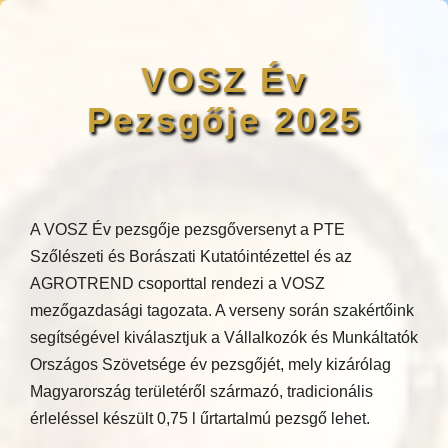
VOSZ Év
Pezsgője 2025
A VOSZ Év pezsgője pezsgőversenyt a PTE
Szőlészeti és Borászati Kutatóintézettel és az
AGROTREND csoporttal rendezi a VOSZ
mezőgazdasági tagozata. A verseny során szakértőink
segítségével kiválasztjuk a Vállalkozók és Munkáltatók
Országos Szövetsége év pezsgőjét, mely kizárólag
Magyarország területéről származó, tradicionális
érleléssel készült 0,75 l űrtartalmú pezsgő lehet.