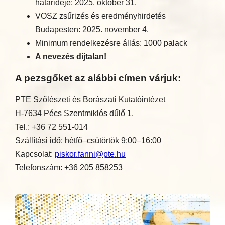
határideje: 2025. október 31.
VOSZ zsűrizés és eredményhirdetés
Budapesten: 2025. november 4.
Minimum rendelkezésre állás: 1000 palack
A nevezés díjtalan!
A pezsgőket az alábbi címen várjuk:
PTE Szőlészeti és Borászati Kutatóintézet
H-7634 Pécs Szentmiklós dűlő 1.
Tel.: +36 72 551-014
Szállítási idő: hétfő–csütörtök 9:00–16:00
Kapcsolat:
piskor.fanni@pte.hu
Telefonszám: +36 205 858253