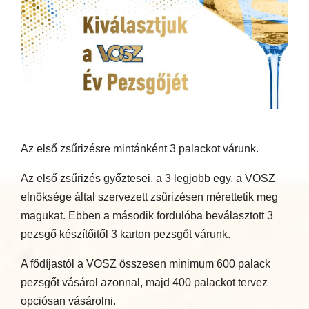
Az első zsűrizésre mintánként 3 palackot várunk.
Az első zsűrizés győztesei, a 3 legjobb egy, a VOSZ
elnöksége által szervezett zsűrizésen mérettetik meg
magukat. Ebben a második fordulóba beválasztott 3
pezsgő készítőitől 3 karton pezsgőt várunk.
A fődíjastól a VOSZ összesen minimum 600 palack
pezsgőt vásárol azonnal, majd 400 palackot tervez
opciósan vásárolni.