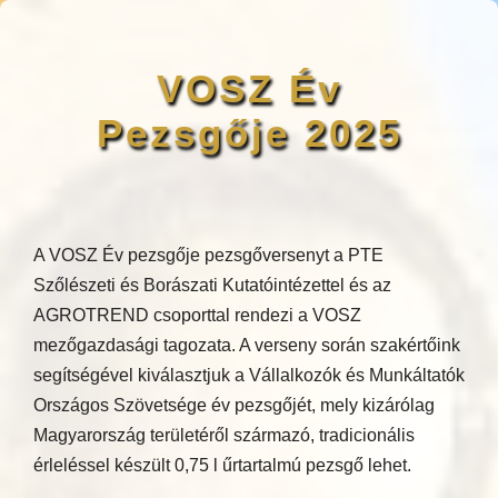
VOSZ Év
Pezsgője 2025
A VOSZ Év pezsgője pezsgőversenyt a PTE
Szőlészeti és Borászati Kutatóintézettel és az
AGROTREND csoporttal rendezi a VOSZ
mezőgazdasági tagozata. A verseny során szakértőink
segítségével kiválasztjuk a Vállalkozók és Munkáltatók
Országos Szövetsége év pezsgőjét, mely kizárólag
Magyarország területéről származó, tradicionális
érleléssel készült 0,75 l űrtartalmú pezsgő lehet.