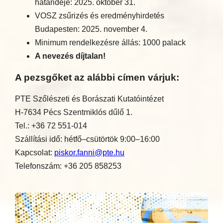
határideje: 2025. október 31.
VOSZ zsűrizés és eredményhirdetés
Budapesten: 2025. november 4.
Minimum rendelkezésre állás: 1000 palack
A nevezés díjtalan!
A pezsgőket az alábbi címen várjuk:
PTE Szőlészeti és Borászati Kutatóintézet
H-7634 Pécs Szentmiklós dűlő 1.
Tel.: +36 72 551-014
Szállítási idő: hétfő–csütörtök 9:00–16:00
Kapcsolat:
piskor.fanni@pte.hu
Telefonszám: +36 205 858253