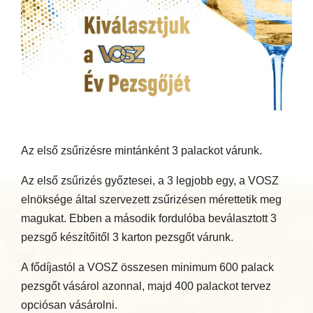
Az első zsűrizésre mintánként 3 palackot várunk.
Az első zsűrizés győztesei, a 3 legjobb egy, a VOSZ
elnöksége által szervezett zsűrizésen mérettetik meg
magukat. Ebben a második fordulóba beválasztott 3
pezsgő készítőitől 3 karton pezsgőt várunk.
A fődíjastól a VOSZ összesen minimum 600 palack
pezsgőt vásárol azonnal, majd 400 palackot tervez
opciósan vásárolni.