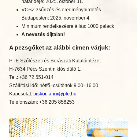
határideje: 2025. október 31.
VOSZ zsűrizés és eredményhirdetés
Budapesten: 2025. november 4.
Minimum rendelkezésre állás: 1000 palack
A nevezés díjtalan!
A pezsgőket az alábbi címen várjuk:
PTE Szőlészeti és Borászati Kutatóintézet
H-7634 Pécs Szentmiklós dűlő 1.
Tel.: +36 72 551-014
Szállítási idő: hétfő–csütörtök 9:00–16:00
Kapcsolat:
piskor.fanni@pte.hu
Telefonszám: +36 205 858253