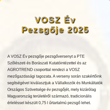
VOSZ Év
Pezsgője 2025
A VOSZ Év pezsgője pezsgőversenyt a PTE
Szőlészeti és Borászati Kutatóintézettel és az
AGROTREND csoporttal rendezi a VOSZ
mezőgazdasági tagozata. A verseny során szakértőink
segítségével kiválasztjuk a Vállalkozók és Munkáltatók
Országos Szövetsége év pezsgőjét, mely kizárólag
Magyarország területéről származó, tradicionális
érleléssel készült 0,75 l űrtartalmú pezsgő lehet.