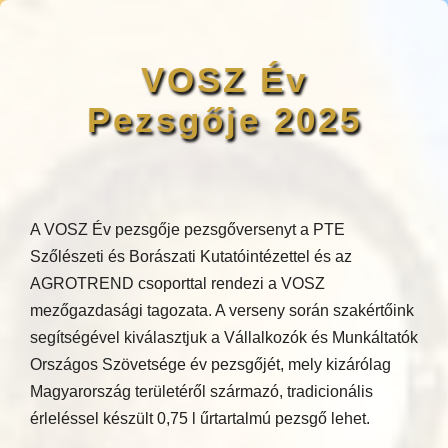
VOSZ Év
Pezsgője 2025
A VOSZ Év pezsgője pezsgőversenyt a PTE
Szőlészeti és Borászati Kutatóintézettel és az
AGROTREND csoporttal rendezi a VOSZ
mezőgazdasági tagozata. A verseny során szakértőink
segítségével kiválasztjuk a Vállalkozók és Munkáltatók
Országos Szövetsége év pezsgőjét, mely kizárólag
Magyarország területéről származó, tradicionális
érleléssel készült 0,75 l űrtartalmú pezsgő lehet.