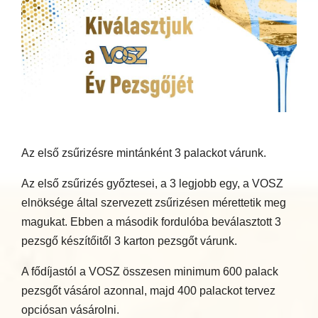
Az első zsűrizésre mintánként 3 palackot várunk.
Az első zsűrizés győztesei, a 3 legjobb egy, a VOSZ
elnöksége által szervezett zsűrizésen mérettetik meg
magukat. Ebben a második fordulóba beválasztott 3
pezsgő készítőitől 3 karton pezsgőt várunk.
A fődíjastól a VOSZ összesen minimum 600 palack
pezsgőt vásárol azonnal, majd 400 palackot tervez
opciósan vásárolni.