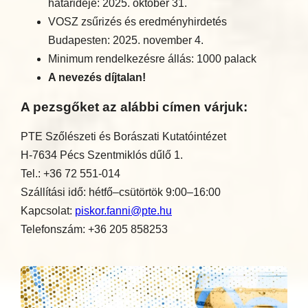
határideje: 2025. október 31.
VOSZ zsűrizés és eredményhirdetés
Budapesten: 2025. november 4.
Minimum rendelkezésre állás: 1000 palack
A nevezés díjtalan!
A pezsgőket az alábbi címen várjuk:
PTE Szőlészeti és Borászati Kutatóintézet
H-7634 Pécs Szentmiklós dűlő 1.
Tel.: +36 72 551-014
Szállítási idő: hétfő–csütörtök 9:00–16:00
Kapcsolat:
piskor.fanni@pte.hu
Telefonszám: +36 205 858253