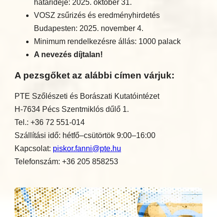
határideje: 2025. október 31.
VOSZ zsűrizés és eredményhirdetés
Budapesten: 2025. november 4.
Minimum rendelkezésre állás: 1000 palack
A nevezés díjtalan!
A pezsgőket az alábbi címen várjuk:
PTE Szőlészeti és Borászati Kutatóintézet
H-7634 Pécs Szentmiklós dűlő 1.
Tel.: +36 72 551-014
Szállítási idő: hétfő–csütörtök 9:00–16:00
Kapcsolat:
piskor.fanni@pte.hu
Telefonszám: +36 205 858253