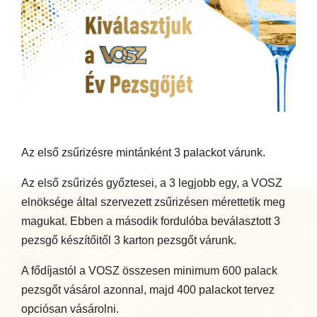
Az első zsűrizésre mintánként 3 palackot várunk.
Az első zsűrizés győztesei, a 3 legjobb egy, a VOSZ
elnöksége által szervezett zsűrizésen mérettetik meg
magukat. Ebben a második fordulóba beválasztott 3
pezsgő készítőitől 3 karton pezsgőt várunk.
A fődíjastól a VOSZ összesen minimum 600 palack
pezsgőt vásárol azonnal, majd 400 palackot tervez
opciósan vásárolni.