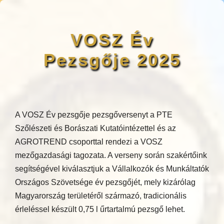
VOSZ Év
Pezsgője 2025
A VOSZ Év pezsgője pezsgőversenyt a PTE
Szőlészeti és Borászati Kutatóintézettel és az
AGROTREND csoporttal rendezi a VOSZ
mezőgazdasági tagozata. A verseny során szakértőink
segítségével kiválasztjuk a Vállalkozók és Munkáltatók
Országos Szövetsége év pezsgőjét, mely kizárólag
Magyarország területéről származó, tradicionális
érleléssel készült 0,75 l űrtartalmú pezsgő lehet.