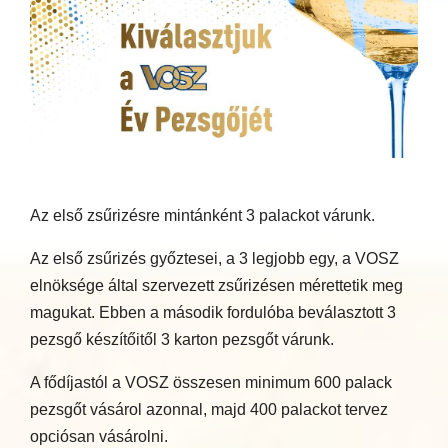
Az első zsűrizésre mintánként 3 palackot várunk.
Az első zsűrizés győztesei, a 3 legjobb egy, a VOSZ
elnöksége által szervezett zsűrizésen mérettetik meg
magukat. Ebben a második fordulóba beválasztott 3
pezsgő készítőitől 3 karton pezsgőt várunk.
A fődíjastól a VOSZ összesen minimum 600 palack
pezsgőt vásárol azonnal, majd 400 palackot tervez
opciósan vásárolni.