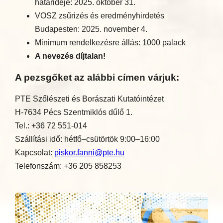
határideje: 2025. október 31.
VOSZ zsűrizés és eredményhirdetés
Budapesten: 2025. november 4.
Minimum rendelkezésre állás: 1000 palack
A nevezés díjtalan!
A pezsgőket az alábbi címen várjuk:
PTE Szőlészeti és Borászati Kutatóintézet
H-7634 Pécs Szentmiklós dűlő 1.
Tel.: +36 72 551-014
Szállítási idő: hétfő–csütörtök 9:00–16:00
Kapcsolat:
piskor.fanni@pte.hu
Telefonszám: +36 205 858253