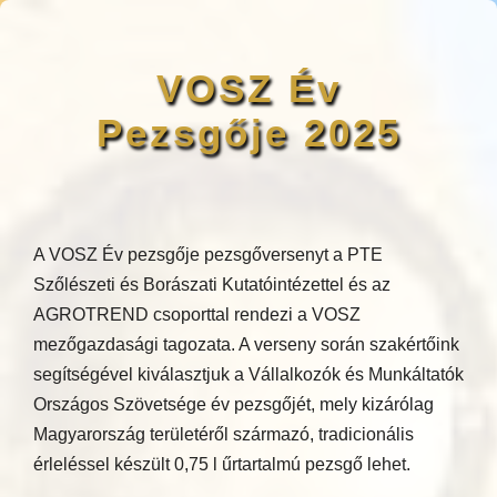
VOSZ Év
Pezsgője 2025
A VOSZ Év pezsgője pezsgőversenyt a PTE
Szőlészeti és Borászati Kutatóintézettel és az
AGROTREND csoporttal rendezi a VOSZ
mezőgazdasági tagozata. A verseny során szakértőink
segítségével kiválasztjuk a Vállalkozók és Munkáltatók
Országos Szövetsége év pezsgőjét, mely kizárólag
Magyarország területéről származó, tradicionális
érleléssel készült 0,75 l űrtartalmú pezsgő lehet.