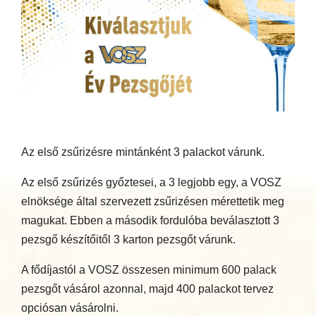
Az első zsűrizésre mintánként 3 palackot várunk.
Az első zsűrizés győztesei, a 3 legjobb egy, a VOSZ
elnöksége által szervezett zsűrizésen mérettetik meg
magukat. Ebben a második fordulóba beválasztott 3
pezsgő készítőitől 3 karton pezsgőt várunk.
A fődíjastól a VOSZ összesen minimum 600 palack
pezsgőt vásárol azonnal, majd 400 palackot tervez
opciósan vásárolni.