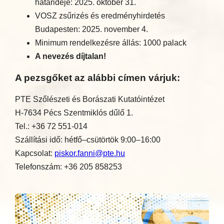
határideje: 2025. október 31.
VOSZ zsűrizés és eredményhirdetés
Budapesten: 2025. november 4.
Minimum rendelkezésre állás: 1000 palack
A nevezés díjtalan!
A pezsgőket az alábbi címen várjuk:
PTE Szőlészeti és Borászati Kutatóintézet
H-7634 Pécs Szentmiklós dűlő 1.
Tel.: +36 72 551-014
Szállítási idő: hétfő–csütörtök 9:00–16:00
Kapcsolat:
piskor.fanni@pte.hu
Telefonszám: +36 205 858253