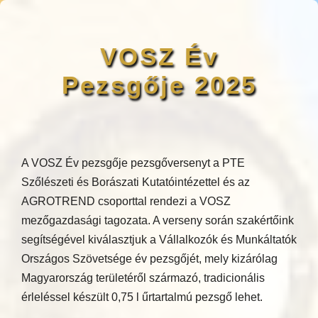
VOSZ Év
Pezsgője 2025
A VOSZ Év pezsgője pezsgőversenyt a PTE
Szőlészeti és Borászati Kutatóintézettel és az
AGROTREND csoporttal rendezi a VOSZ
mezőgazdasági tagozata. A verseny során szakértőink
segítségével kiválasztjuk a Vállalkozók és Munkáltatók
Országos Szövetsége év pezsgőjét, mely kizárólag
Magyarország területéről származó, tradicionális
érleléssel készült 0,75 l űrtartalmú pezsgő lehet.