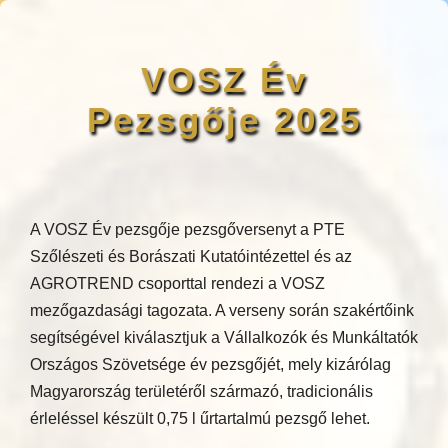
VOSZ Év
Pezsgője 2025
A VOSZ Év pezsgője pezsgőversenyt a PTE
Szőlészeti és Borászati Kutatóintézettel és az
AGROTREND csoporttal rendezi a VOSZ
mezőgazdasági tagozata. A verseny során szakértőink
segítségével kiválasztjuk a Vállalkozók és Munkáltatók
Országos Szövetsége év pezsgőjét, mely kizárólag
Magyarország területéről származó, tradicionális
érleléssel készült 0,75 l űrtartalmú pezsgő lehet.