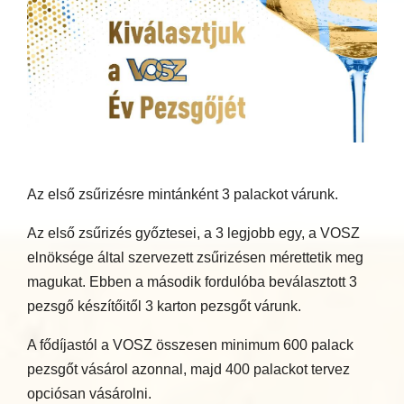
Az első zsűrizésre mintánként 3 palackot várunk.
Az első zsűrizés győztesei, a 3 legjobb egy, a VOSZ
elnöksége által szervezett zsűrizésen mérettetik meg
magukat. Ebben a második fordulóba beválasztott 3
pezsgő készítőitől 3 karton pezsgőt várunk.
A fődíjastól a VOSZ összesen minimum 600 palack
pezsgőt vásárol azonnal, majd 400 palackot tervez
opciósan vásárolni.