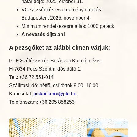
határideje: 2025. október 31.
VOSZ zsűrizés és eredményhirdetés
Budapesten: 2025. november 4.
Minimum rendelkezésre állás: 1000 palack
A nevezés díjtalan!
A pezsgőket az alábbi címen várjuk:
PTE Szőlészeti és Borászati Kutatóintézet
H-7634 Pécs Szentmiklós dűlő 1.
Tel.: +36 72 551-014
Szállítási idő: hétfő–csütörtök 9:00–16:00
Kapcsolat:
piskor.fanni@pte.hu
Telefonszám: +36 205 858253