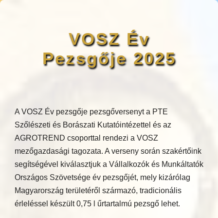
VOSZ Év
Pezsgője 2025
A VOSZ Év pezsgője pezsgőversenyt a PTE
Szőlészeti és Borászati Kutatóintézettel és az
AGROTREND csoporttal rendezi a VOSZ
mezőgazdasági tagozata. A verseny során szakértőink
segítségével kiválasztjuk a Vállalkozók és Munkáltatók
Országos Szövetsége év pezsgőjét, mely kizárólag
Magyarország területéről származó, tradicionális
érleléssel készült 0,75 l űrtartalmú pezsgő lehet.