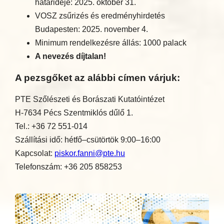
határideje: 2025. október 31.
VOSZ zsűrizés és eredményhirdetés
Budapesten: 2025. november 4.
Minimum rendelkezésre állás: 1000 palack
A nevezés díjtalan!
A pezsgőket az alábbi címen várjuk:
PTE Szőlészeti és Borászati Kutatóintézet
H-7634 Pécs Szentmiklós dűlő 1.
Tel.: +36 72 551-014
Szállítási idő: hétfő–csütörtök 9:00–16:00
Kapcsolat:
piskor.fanni@pte.hu
Telefonszám: +36 205 858253