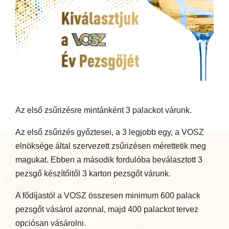
Az első zsűrizésre mintánként 3 palackot várunk.
Az első zsűrizés győztesei, a 3 legjobb egy, a VOSZ
elnöksége által szervezett zsűrizésen mérettetik meg
magukat. Ebben a második fordulóba beválasztott 3
pezsgő készítőitől 3 karton pezsgőt várunk.
A fődíjastól a VOSZ összesen minimum 600 palack
pezsgőt vásárol azonnal, majd 400 palackot tervez
opciósan vásárolni.