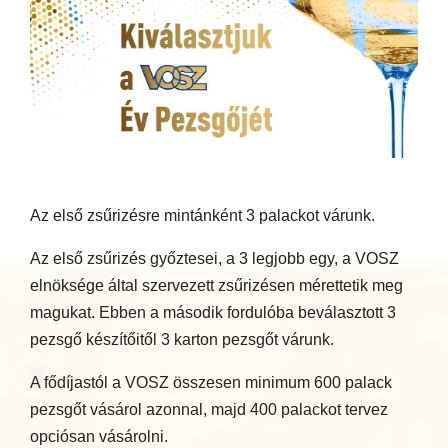
Az első zsűrizésre mintánként 3 palackot várunk.
Az első zsűrizés győztesei, a 3 legjobb egy, a VOSZ
elnöksége által szervezett zsűrizésen mérettetik meg
magukat. Ebben a második fordulóba beválasztott 3
pezsgő készítőitől 3 karton pezsgőt várunk.
A fődíjastól a VOSZ összesen minimum 600 palack
pezsgőt vásárol azonnal, majd 400 palackot tervez
opciósan vásárolni.