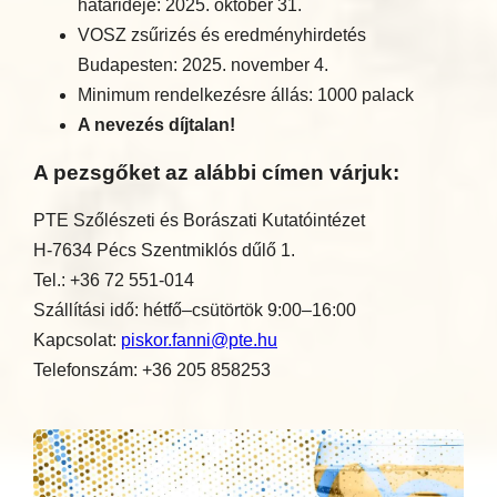
határideje: 2025. október 31.
VOSZ zsűrizés és eredményhirdetés
Budapesten: 2025. november 4.
Minimum rendelkezésre állás: 1000 palack
A nevezés díjtalan!
A pezsgőket az alábbi címen várjuk:
PTE Szőlészeti és Borászati Kutatóintézet
H-7634 Pécs Szentmiklós dűlő 1.
Tel.: +36 72 551-014
Szállítási idő: hétfő–csütörtök 9:00–16:00
Kapcsolat:
piskor.fanni@pte.hu
Telefonszám: +36 205 858253