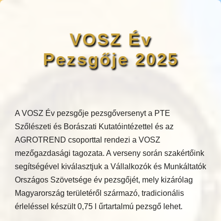
VOSZ Év
Pezsgője 2025
A VOSZ Év pezsgője pezsgőversenyt a PTE
Szőlészeti és Borászati Kutatóintézettel és az
AGROTREND csoporttal rendezi a VOSZ
mezőgazdasági tagozata. A verseny során szakértőink
segítségével kiválasztjuk a Vállalkozók és Munkáltatók
Országos Szövetsége év pezsgőjét, mely kizárólag
Magyarország területéről származó, tradicionális
érleléssel készült 0,75 l űrtartalmú pezsgő lehet.