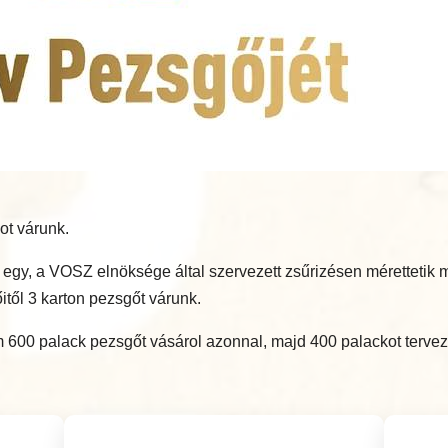
ot várunk.
bb egy, a VOSZ elnöksége által szervezett zsűrizésen méretteti
itől 3 karton pezsgőt várunk.
600 palack pezsgőt vásárol azonnal, majd 400 palackot tervez