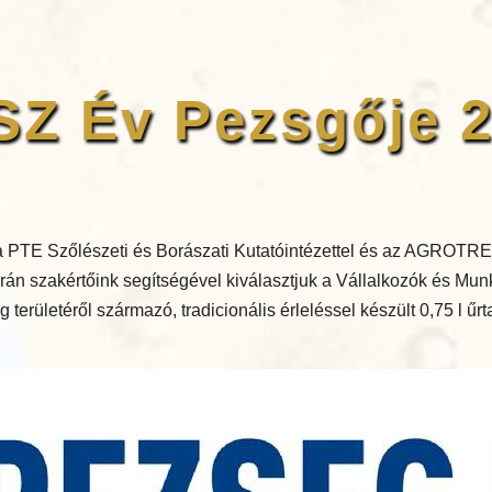
Z Év Pezsgője 
 PTE Szőlészeti és Borászati Kutatóintézettel és az AGROTRE
án szakértőink segítségével kiválasztjuk a Vállalkozók és Mu
területéről származó, tradicionális érleléssel készült 0,75 l űr