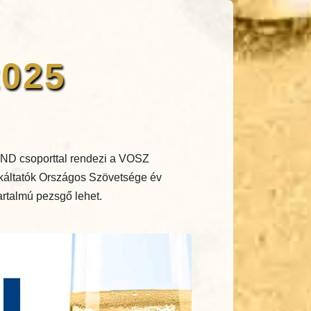
2025
ND csoporttal rendezi a VOSZ
nkáltatók Országos Szövetsége év
tartalmú pezsgő lehet.