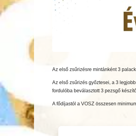
Az első zsűrizésre mintánként 3 palack
Az első zsűrizés győztesei, a 3 legjo
fordulóba beválasztott 3 pezsgő készítő
A fődíjastól a VOSZ összesen minimum 