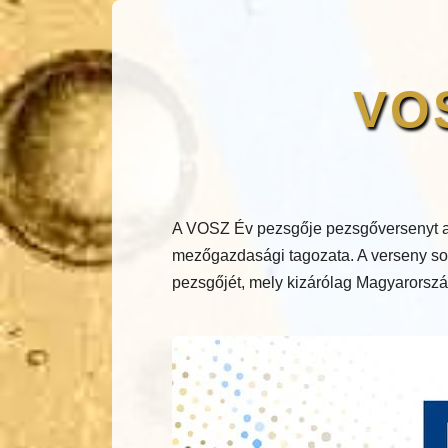
VOS
A VOSZ Év pezsgője pezsgőversenyt a
mezőgazdasági tagozata. A verseny sor
pezsgőjét, mely kizárólag Magyarország 