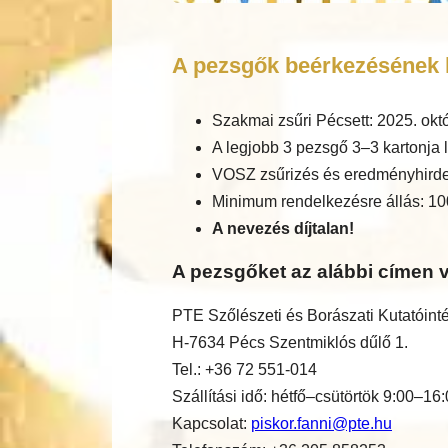
A pezsgők beérkezésének h
Szakmai zsűri Pécsett: 2025. okt
A legjobb 3 pezsgő 3–3 kartonja l
VOSZ zsűrizés és eredményhirde
Minimum rendelkezésre állás: 10
A nevezés díjtalan!
A pezsgőket az alábbi címen v
PTE Szőlészeti és Borászati Kutatóint
H-7634 Pécs Szentmiklós dűlő 1.
Tel.: +36 72 551-014
Szállítási idő: hétfő–csütörtök 9:00–16
Kapcsolat:
piskor.fanni@pte.hu