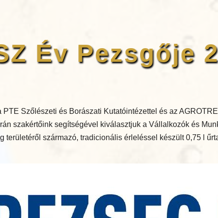
Z Év Pezsgője 
 PTE Szőlészeti és Borászati Kutatóintézettel és az AGROTRE
án szakértőink segítségével kiválasztjuk a Vállalkozók és Mu
területéről származó, tradicionális érleléssel készült 0,75 l űr