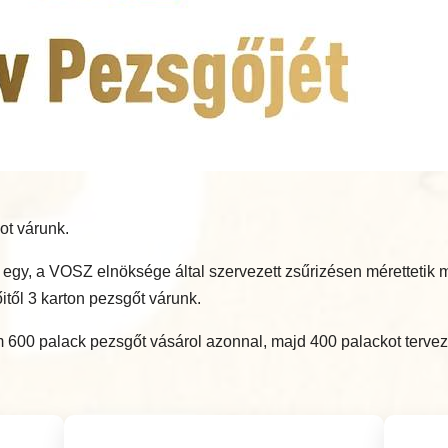
ot várunk.
bb egy, a VOSZ elnöksége által szervezett zsűrizésen méretteti
itől 3 karton pezsgőt várunk.
600 palack pezsgőt vásárol azonnal, majd 400 palackot tervez