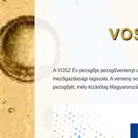
VOS
A VOSZ Év pezsgője pezsgőversenyt a
mezőgazdasági tagozata. A verseny sor
pezsgőjét, mely kizárólag Magyarország 