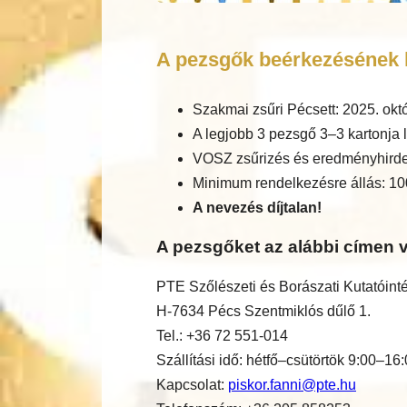
A pezsgők beérkezésének h
Szakmai zsűri Pécsett: 2025. okt
A legjobb 3 pezsgő 3–3 kartonja l
VOSZ zsűrizés és eredményhirde
Minimum rendelkezésre állás: 10
A nevezés díjtalan!
A pezsgőket az alábbi címen v
PTE Szőlészeti és Borászati Kutatóint
H-7634 Pécs Szentmiklós dűlő 1.
Tel.: +36 72 551-014
Szállítási idő: hétfő–csütörtök 9:00–16
Kapcsolat:
piskor.fanni@pte.hu