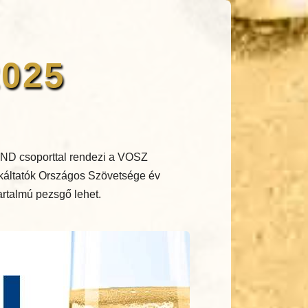
2025
ND csoporttal rendezi a VOSZ
nkáltatók Országos Szövetsége év
tartalmú pezsgő lehet.