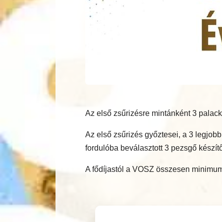
Az első zsűrizésre mintánként 3 palack
Az első zsűrizés győztesei, a 3 legjo
fordulóba beválasztott 3 pezsgő készítő
A fődíjastól a VOSZ összesen minimum 